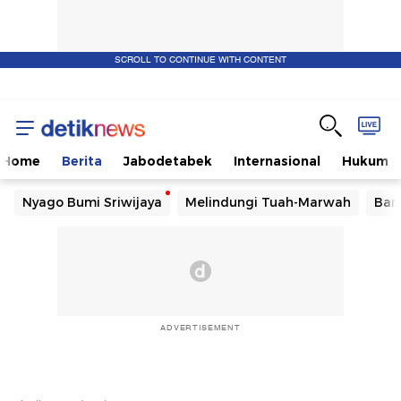
SCROLL TO CONTINUE WITH CONTENT
Home
Berita
Jabodetabek
Internasional
Hukum
Nyago Bumi Sriwijaya
Melindungi Tuah-Marwah
Ban
ADVERTISEMENT