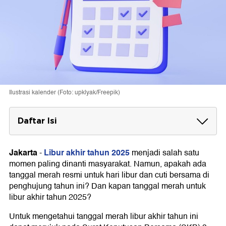
Ilustrasi kalender (Foto: upklyak/Freepik)
Daftar Isi
Libur Akhir Tahun 2025 Jatuh pada Natal
Jakarta
Libur akhir tahun 2025
-
menjadi salah satu
Long Weekend dan Rekomendasi Cuti
momen paling dinanti masyarakat. Namun, apakah ada
tanggal merah resmi untuk hari libur dan cuti bersama di
penghujung tahun ini? Dan kapan tanggal merah untuk
libur akhir tahun 2025?
Untuk mengetahui tanggal merah libur akhir tahun ini