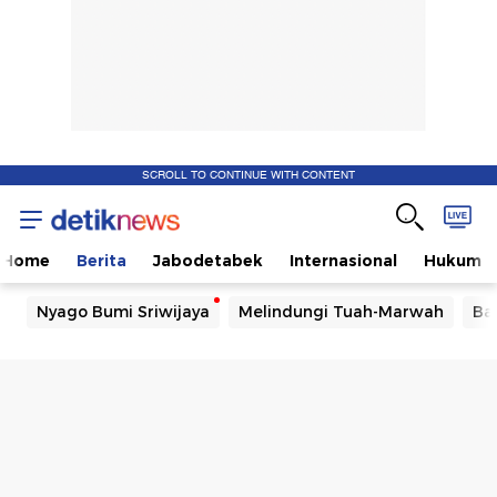
SCROLL TO CONTINUE WITH CONTENT
Home
Berita
Jabodetabek
Internasional
Hukum
Nyago Bumi Sriwijaya
Melindungi Tuah-Marwah
Ba