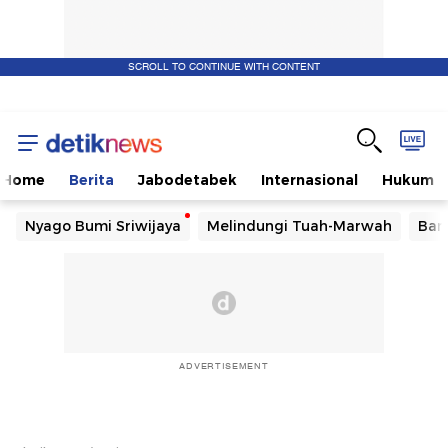
SCROLL TO CONTINUE WITH CONTENT
Home
Berita
Jabodetabek
Internasional
Hukum
Nyago Bumi Sriwijaya
Melindungi Tuah-Marwah
Ban
ADVERTISEMENT