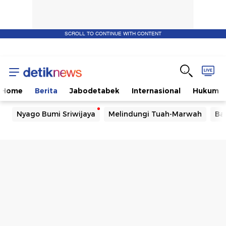
SCROLL TO CONTINUE WITH CONTENT
Home
Berita
Jabodetabek
Internasional
Hukum
Nyago Bumi Sriwijaya
Melindungi Tuah-Marwah
Ba