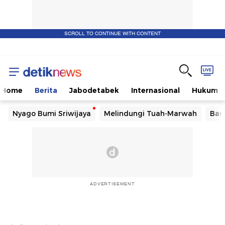
SCROLL TO CONTINUE WITH CONTENT
Home
Berita
Jabodetabek
Internasional
Hukum
Nyago Bumi Sriwijaya
Melindungi Tuah-Marwah
Ban
ADVERTISEMENT