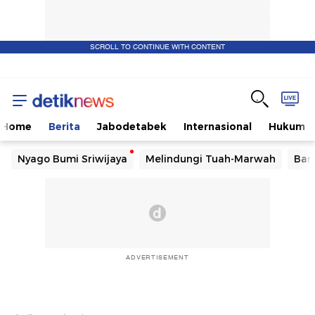
SCROLL TO CONTINUE WITH CONTENT
Home
Berita
Jabodetabek
Internasional
Hukum
Nyago Bumi Sriwijaya
Melindungi Tuah-Marwah
Ban
ADVERTISEMENT