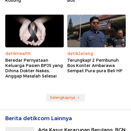
Kosong'
Bos
detikHealth
detikJateng
Beredar Pernyataan
Terungkap! 2 Pembunuh
Keluarga Pasien BPJS yang
Bos Konter Ambarawa
Dihina Dokter-Nakes,
Sempat Pura-pura Beli HP
Anggap Masalah Selesai
Selengkapnya
Berita detikcom Lainnya
Ada Kasus Keracunan Berulang, BGN