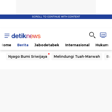
SCROLL TO CONTINUE WITH CONTENT
Home
Berita
Jabodetabek
Internasional
Hukum
Nyago Bumi Sriwijaya
Melindungi Tuah-Marwah
Ba