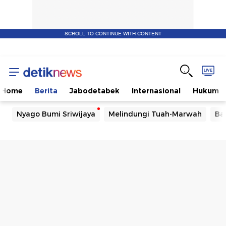
SCROLL TO CONTINUE WITH CONTENT
Home
Berita
Jabodetabek
Internasional
Hukum
Nyago Bumi Sriwijaya
Melindungi Tuah-Marwah
Ba