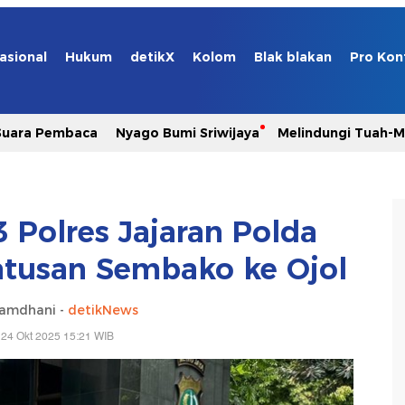
asional
Hukum
detikX
Kolom
Blak blakan
Pro Kon
Suara Pembaca
Nyago Bumi Sriwijaya
Melindungi Tuah-
3 Polres Jajaran Polda
atusan Sembako ke Ojol
Ramdhani -
detikNews
 24 Okt 2025 15:21 WIB