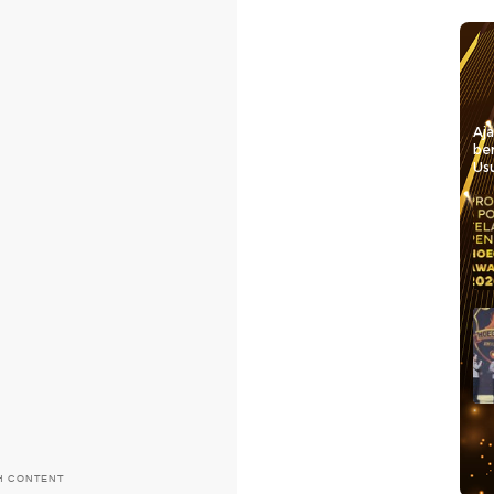
Aj
be
Usu
H CONTENT