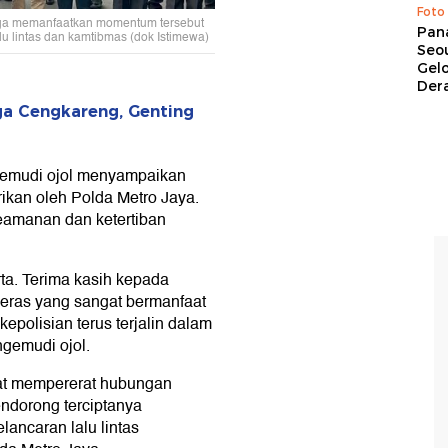
Foto
juga memanfaatkan momentum tersebut
Pan
 lintas dan kamtibmas (dok Istimewa)
Seou
Gel
Dera
a Cengkareng, Genting
ngemudi ojol menyampaikan
rikan oleh Polda Metro Jaya.
eamanan dan ketertiban
ta. Terima kasih kepada
beras yang sangat bermanfaat
kepolisian terus terjalin dalam
ngemudi ojol.
pat mempererat hubungan
endorong terciptanya
lancaran lalu lintas