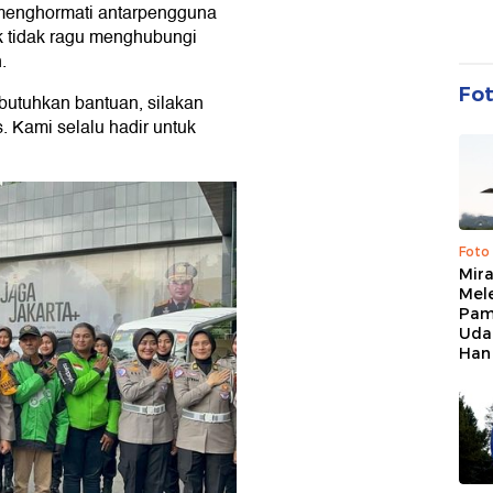
 menghormati antarpengguna
k tidak ragu menghubungi
.
Fo
butuhkan bantuan, silakan
. Kami selalu hadir untuk
Foto
Mir
Mel
Pam
Uda
Han