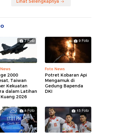
Lihat Selengkapnya
to
7 Foto
9 Foto
 News
Foto News
age 2000
Potret Kobaran Api
esat, Taiwan
Mengamuk di
er Kekuatan
Gedung Bapenda
ra dalam Latihan
DKI
 Kuang 2026
4 Foto
15 Foto