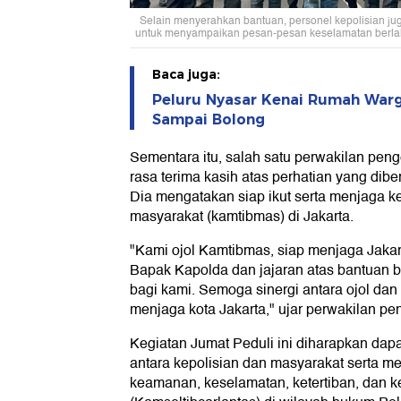
Selain menyerahkan bantuan, personel kepolisian 
untuk menyampaikan pesan-pesan keselamatan berlalu
Baca juga:
Peluru Nyasar Kenai Rumah Warg
Sampai Bolong
Sementara itu, salah satu perwakilan pe
rasa terima kasih atas perhatian yang dibe
Dia mengatakan siap ikut serta menjaga k
masyarakat (kamtibmas) di Jakarta.
"Kami ojol Kamtibmas, siap menjaga Jakar
Bapak Kapolda dan jajaran atas bantuan 
bagi kami. Semoga sinergi antara ojol dan 
menjaga kota Jakarta," ujar perwakilan pe
Kegiatan Jumat Peduli ini diharapkan da
antara kepolisian dan masyarakat serta m
keamanan, keselamatan, ketertiban, dan ke