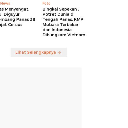
 News
Foto
as Menyengat,
Bingkai Sepekan :
l Diguyur
Potret Dunia di
ombang Panas 38
Tengah Panas, KMP
jat Celsius
Mutiara Terbakar
dan Indonesia
Dibungkam Vietnam
Lihat Selengkapnya