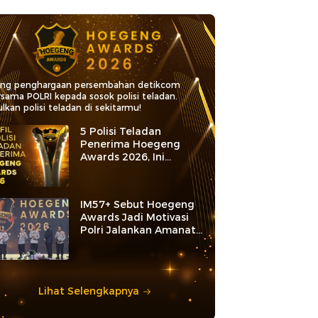
ang penghargaan persembahan detikcom
rsama POLRI kepada sosok polisi teladan.
lkan polisi teladan di sekitarmu!
5 Polisi Teladan
Penerima Hoegeng
Awards 2026, Ini
Kategori dan Kiprahnya
IM57+ Sebut Hoegeng
Awards Jadi Motivasi
Polri Jalankan Amanat
Konstitusi
Lihat Selengkapnya