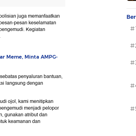
polisian juga memanfaatkan
Ber
pesan-pesan keselamatan
#
 pengemudi. Kegiatan
.
#
bar Meme, Minta AMPG-
#
 sebatas penyaluran bantuan,
aksi langsung dengan
#
di ojol, kami menitipkan
 pengemudi menjadi pelopor
#
an, gunakan atribut dan
ntuk keamanan dan