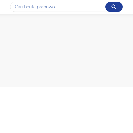
Cancel
Yang sedang ramai dicari
#1
data live draw sgp
#2
k-talk
#3
kebakaran
#4
prabowo
#5
gempa hari ini
Promoted
Terakhir yang dicari
Loading...