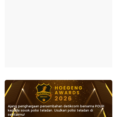
Ajang penghargaan persembahan detikcom bersama POLRI
kepada sosok polisi teladan. Usulkan polisi teladan di
sekitarmu!