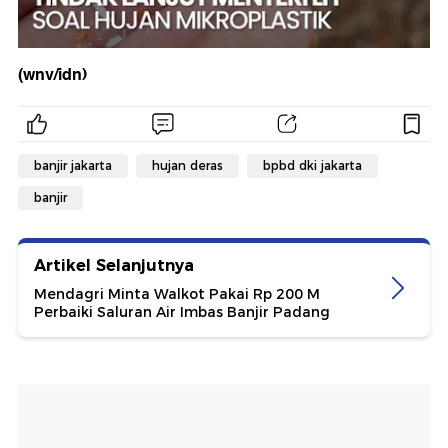
(wnv/idn)
banjir jakarta
hujan deras
bpbd dki jakarta
banjir
Artikel Selanjutnya
Mendagri Minta Walkot Pakai Rp 200 M
Perbaiki Saluran Air Imbas Banjir Padang