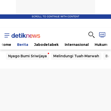
SCROLL TO CONTINUE WITH CONTENT
Home
Berita
Jabodetabek
Internasional
Hukum
Nyago Bumi Sriwijaya
Melindungi Tuah-Marwah
Ba