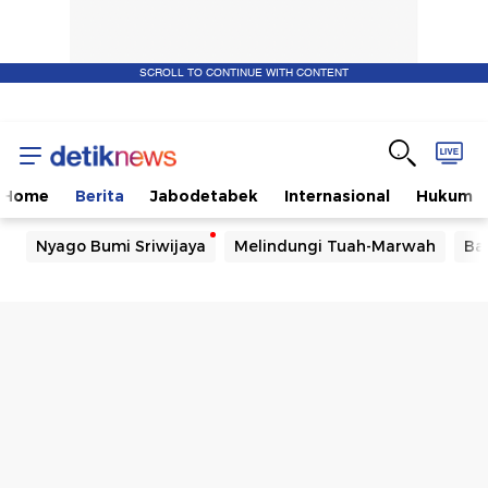
SCROLL TO CONTINUE WITH CONTENT
Home
Berita
Jabodetabek
Internasional
Hukum
Nyago Bumi Sriwijaya
Melindungi Tuah-Marwah
Ba