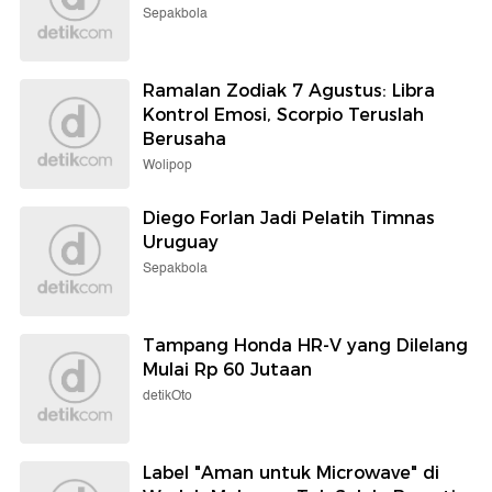
Sepakbola
Ramalan Zodiak 7 Agustus: Libra
Kontrol Emosi, Scorpio Teruslah
Berusaha
Wolipop
Diego Forlan Jadi Pelatih Timnas
Uruguay
Sepakbola
Tampang Honda HR-V yang Dilelang
Mulai Rp 60 Jutaan
detikOto
Label "Aman untuk Microwave" di