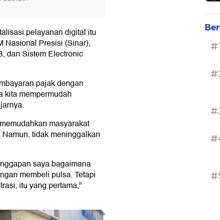
Ber
lisasi pelayanan digital itu
M Nasional Presisi (Sinar),
#
B, dan Sistem Electronic
#
pembayaran pajak dengan
ana kita mempermudah
jarnya.
#
a memudahkan masyarakat
 Namun, tidak meninggalkan
#
tanggapan saya bagaimana
ngan membeli pulsa. Tetapi
#
rasi, itu yang pertama,"