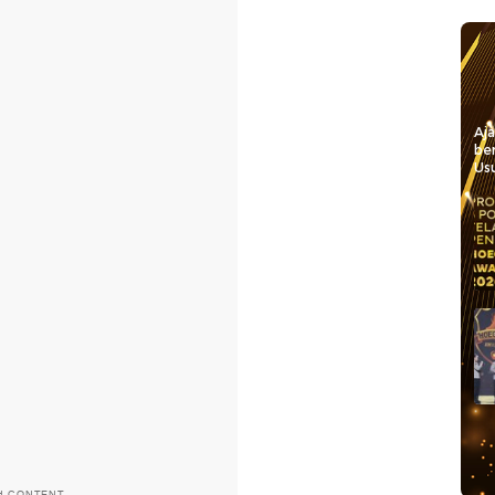
Aj
be
Usu
H CONTENT