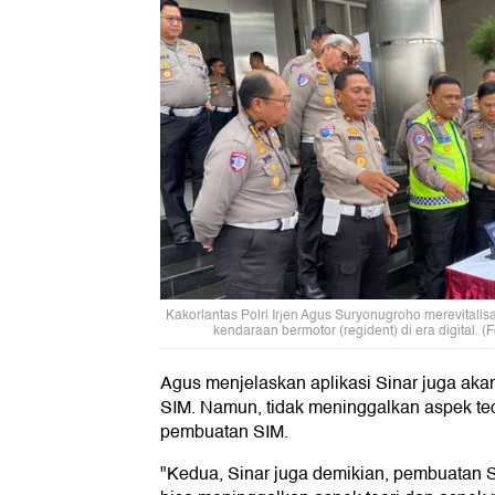
Kakorlantas Polri Irjen Agus Suryonugroho merevitalisas
kendaraan bermotor (regident) di era digital. (
Agus menjelaskan aplikasi Sinar juga a
SIM. Namun, tidak meninggalkan aspek teo
pembuatan SIM.
"Kedua, Sinar juga demikian, pembuatan S