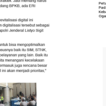
praktek. Jadi memang harus
Pet
 bidang BPKB, ada ERI
Pad
Keb
Ogan
talisasi digital ini
digitalisasi tersebut sebagai
olri Jenderal Listyo Sigit
 untuk bisa mengoptimalkan
hususnya baik itu SIM, STNK,
layanan yang lain. Baik itu
kita menangani kecelakaan
 termasuk juga rencana besar
l ini akan menjadi prioritas,"