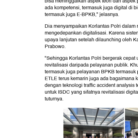
bisa meninggalkan aspek teori dan aspek 
ada kompetensi, termasuk juga digital di
termasuk juga E-BPKB," jelasnya.
Dia menyampaikan Korlantas Polri dalam revi
mengedepankan digitalisasi. Karena sistem 
upaya lanjutan setelah dilaunching oleh Kap
Prabowo.
"Sehingga Korlantas Polri bergerak cepat
revitalisasi daripada pelayanan publik. K
termasuk juga pelayanan BPKB termasuk pe
ETLE terus kemarin juga ada bagaimana 
dengan teknologi traffic accident analysis
untuk ISDC yang sifatnya revitalisasi digita
tuturnya.