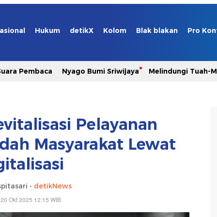
asional
Hukum
detikX
Kolom
Blak blakan
Pro Kon
Suara Pembaca
Nyago Bumi Sriwijaya
Melindungi Tuah-
vitalisasi Pelayanan
dah Masyarakat Lewat
gitalisasi
pitasari -
detikNews
 20 Okt 2025 12:15 WIB