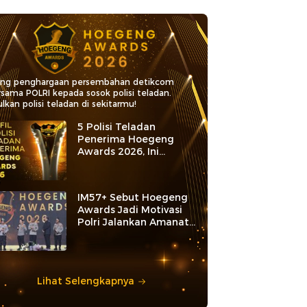
ang penghargaan persembahan detikcom
rsama POLRI kepada sosok polisi teladan.
lkan polisi teladan di sekitarmu!
5 Polisi Teladan
Penerima Hoegeng
Awards 2026, Ini
Kategori dan Kiprahnya
IM57+ Sebut Hoegeng
Awards Jadi Motivasi
Polri Jalankan Amanat
Konstitusi
Lihat Selengkapnya