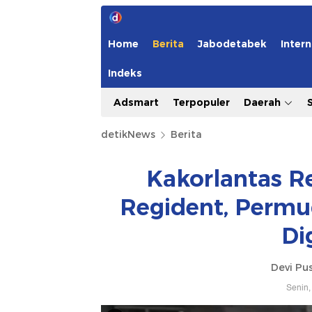
Home
Berita
Jabodetabek
Intern
Indeks
Adsmart
Terpopuler
Daerah
detikNews
Berita
Kakorlantas Re
Regident, Permu
Di
Devi Pus
Senin,