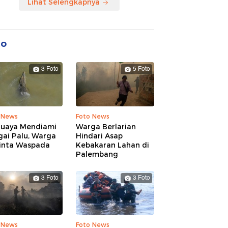
Lihat Selengkapnya
to
3 Foto
5 Foto
 News
Foto News
Buaya Mendiami
Warga Berlarian
gai Palu, Warga
Hindari Asap
inta Waspada
Kebakaran Lahan di
Palembang
3 Foto
3 Foto
 News
Foto News