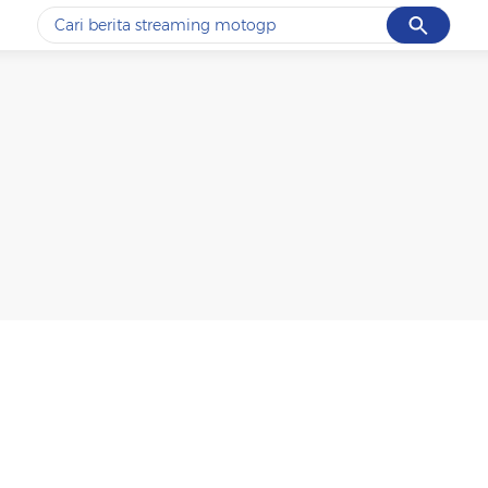
Cancel
Yang sedang ramai dicari
#1
ketik
#2
bromo
#3
streaming motogp
#4
prabowo
#5
data live draw sgp
Promoted
Terakhir yang dicari
Loading...