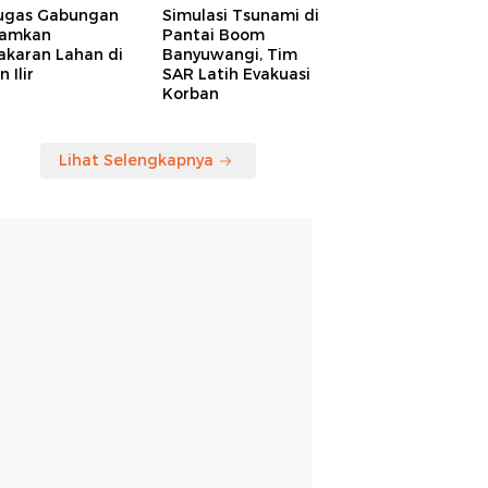
ugas Gabungan
Simulasi Tsunami di
amkan
Pantai Boom
akaran Lahan di
Banyuwangi, Tim
 Ilir
SAR Latih Evakuasi
Korban
Lihat Selengkapnya