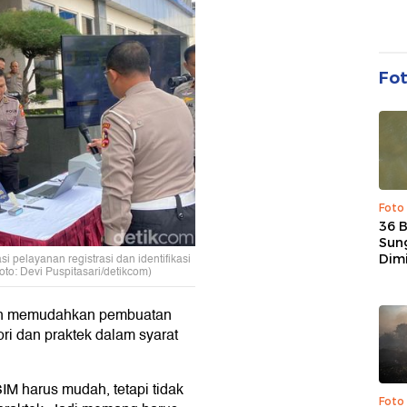
Fo
Foto
36 
Sun
Dim
i pelayanan registrasi dan identifikasi
Foto: Devi Puspitasari/detikcom)
kan memudahkan pembuatan
ri dan praktek dalam syarat
IM harus mudah, tetapi tidak
Foto