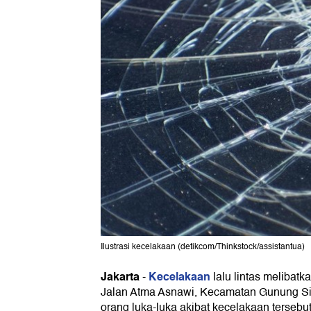
Ilustrasi kecelakaan (detikcom/Thinkstock/assistantua)
Jakarta
Kecelakaan
-
lalu lintas melibatk
Jalan Atma Asnawi, Kecamatan Gunung S
orang luka-luka akibat kecelakaan tersebut