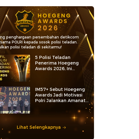
ang penghargaan persembahan detikcom
rsama POLRI kepada sosok polisi teladan.
lkan polisi teladan di sekitarmu!
5 Polisi Teladan
Penerima Hoegeng
Awards 2026, Ini
Kategori dan Kiprahnya
IM57+ Sebut Hoegeng
Awards Jadi Motivasi
Polri Jalankan Amanat
Konstitusi
Lihat Selengkapnya