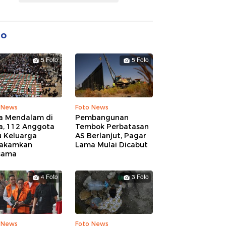
to
5 Foto
5 Foto
 News
Foto News
a Mendalam di
Pembangunan
a, 112 Anggota
Tembok Perbatasan
u Keluarga
AS Berlanjut, Pagar
akamkan
Lama Mulai Dicabut
sama
4 Foto
3 Foto
 News
Foto News