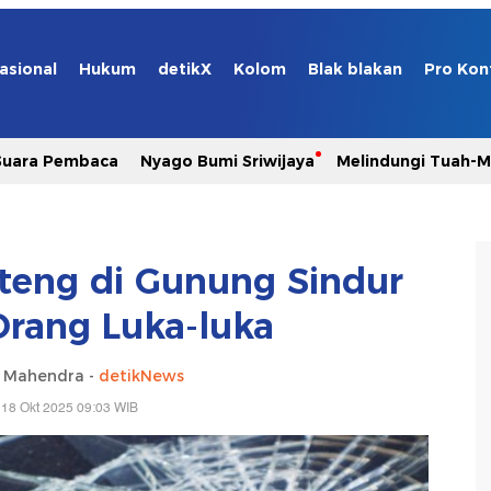
asional
Hukum
detikX
Kolom
Blak blakan
Pro Kon
Suara Pembaca
Nyago Bumi Sriwijaya
Melindungi Tuah-
teng di Gunung Sindur
Orang Luka-luka
a Mahendra -
detikNews
 18 Okt 2025 09:03 WIB