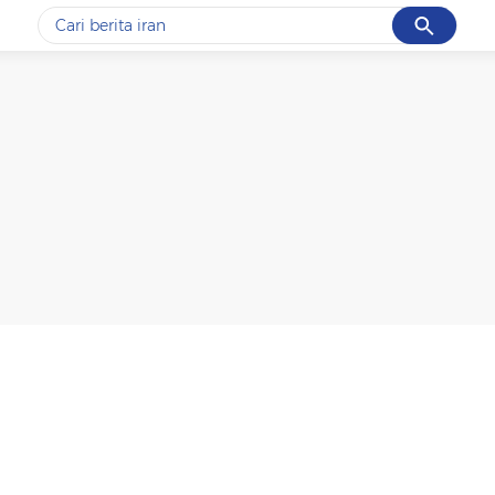
Cancel
Yang sedang ramai dicari
#1
data live draw sgp
#2
gempa hari ini
#3
prabowo
#4
iran
#5
demo
Promoted
Terakhir yang dicari
Loading...