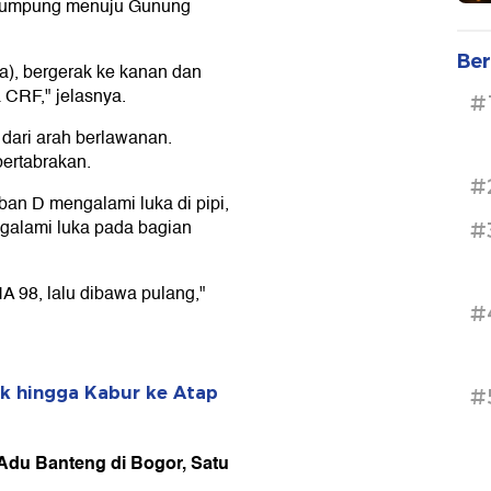
 Pumpung menuju Gunung
Ber
a), bergerak ke kanan dan
CRF," jelasnya.
#
dari arah berlawanan.
ertabrakan.
#
rban D mengalami luka di pipi,
ngalami luka pada bagian
#
 98, lalu dibawa pulang,"
#
k hingga Kabur ke Atap
#
 Adu Banteng di Bogor, Satu