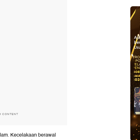
Aj
be
Usu
H CONTENT
malam. Kecelakaan berawal