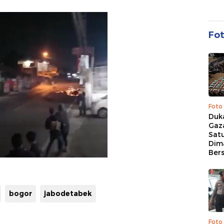
Fo
Foto
Duk
Gaz
Sat
Dim
Ber
bogor
jabodetabek
Foto