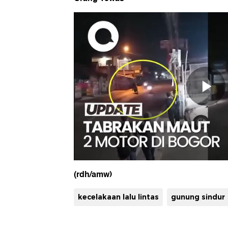
(rdh/amw)
kecelakaan lalu lintas
gunung sindur