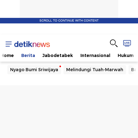
SCROLL TO CONTINUE WITH CONTENT
Home
Berita
Jabodetabek
Internasional
Hukum
Nyago Bumi Sriwijaya
Melindungi Tuah-Marwah
Ba