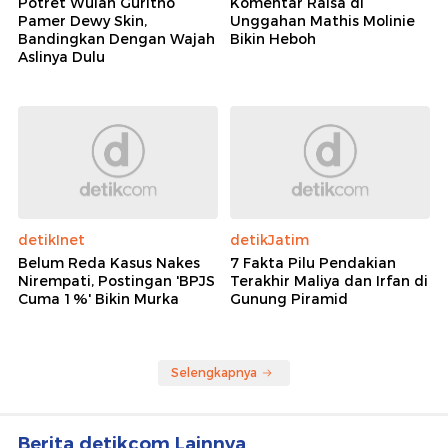
Potret Wulan Guritno
Komentar Raisa di
Pamer Dewy Skin,
Unggahan Mathis Molinie
Bandingkan Dengan Wajah
Bikin Heboh
Aslinya Dulu
detikInet
detikJatim
Belum Reda Kasus Nakes
7 Fakta Pilu Pendakian
Nirempati, Postingan 'BPJS
Terakhir Maliya dan Irfan di
Cuma 1%' Bikin Murka
Gunung Piramid
Selengkapnya
Berita detikcom Lainnya