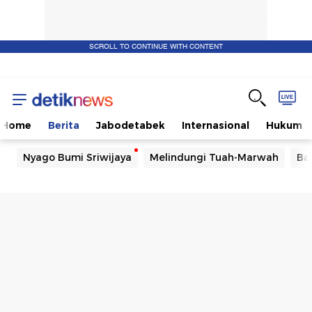
SCROLL TO CONTINUE WITH CONTENT
Home
Berita
Jabodetabek
Internasional
Hukum
Nyago Bumi Sriwijaya
Melindungi Tuah-Marwah
Ba