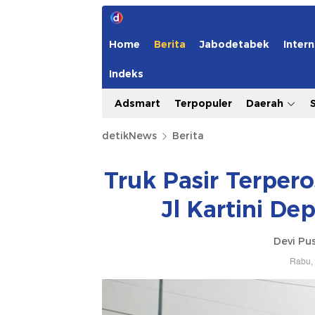
Home
Berita
Jabodetabek
Intern
Indeks
Adsmart
Terpopuler
Daerah
detikNews
Berita
Truk Pasir Terper
Jl Kartini De
Devi Pus
Rabu, 