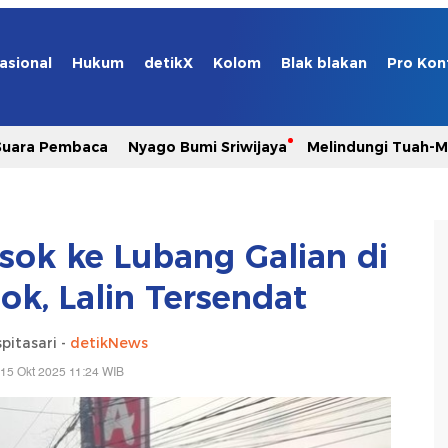
asional
Hukum
detikX
Kolom
Blak blakan
Pro Kon
Suara Pembaca
Nyago Bumi Sriwijaya
Melindungi Tuah-
osok ke Lubang Galian di
pok, Lalin Tersendat
pitasari -
detikNews
15 Okt 2025 11:24 WIB