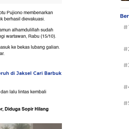
 Iptu Pujiono membenarkan
Ber
uk berhasil dievakuasi.
#
, namun alhamdulillah sudah
ungi wartawan, Rabu (15/10).
masuk ke bekas lubang galian.
#
ar.
#
eruh di Jaksel Cari Barbuk
#
dan lalu lintas kembali
#
or, Diduga Sopir Hilang