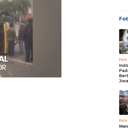
Fo
Foto
Ind
Pad
Ber
Jiw
Foto
Men