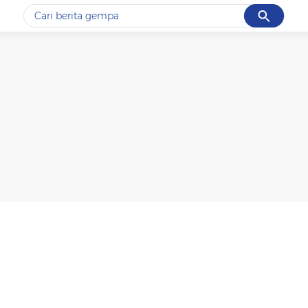
Cancel
Yang sedang ramai dicari
#1
gempa hari ini
#2
demo
#3
gempa
#4
iran
#5
prabowo
Promoted
Terakhir yang dicari
Loading...