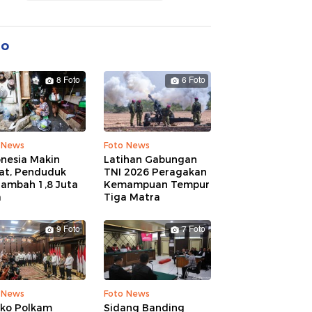
to
8 Foto
6 Foto
 News
Foto News
onesia Makin
Latihan Gabungan
at, Penduduk
TNI 2026 Peragakan
tambah 1,8 Juta
Kemampuan Tempur
a
Tiga Matra
9 Foto
7 Foto
 News
Foto News
ko Polkam
Sidang Banding