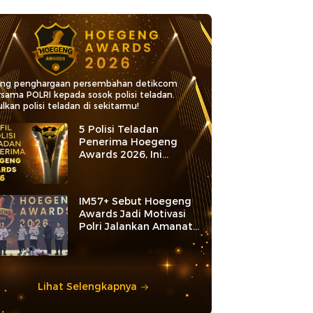
ang penghargaan persembahan detikcom
rsama POLRI kepada sosok polisi teladan.
lkan polisi teladan di sekitarmu!
5 Polisi Teladan
Penerima Hoegeng
Awards 2026, Ini
Kategori dan Kiprahnya
IM57+ Sebut Hoegeng
Awards Jadi Motivasi
Polri Jalankan Amanat
Konstitusi
Lihat Selengkapnya