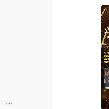
Aj
be
Usu
H CONTENT