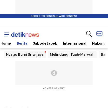
SCROLL TO CONTINUE WITH CONTENT
Home
Berita
Jabodetabek
Internasional
Hukum
Nyago Bumi Sriwijaya
Melindungi Tuah-Marwah
Ban
ADVERTISEMENT