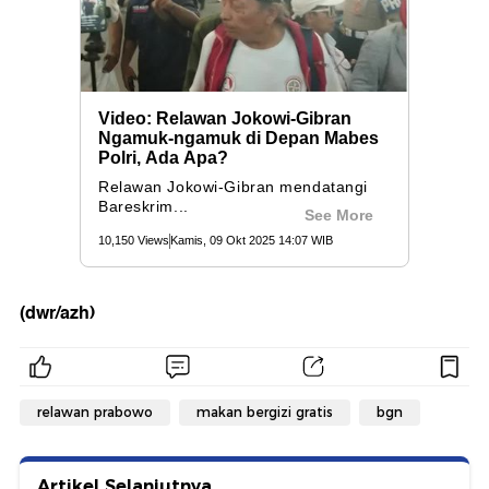
(dwr/azh)
relawan prabowo
makan bergizi gratis
bgn
Artikel Selanjutnya