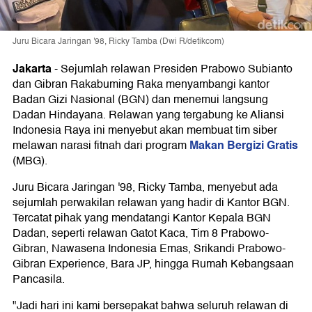
Juru Bicara Jaringan '98, Ricky Tamba (Dwi R/detikcom)
Jakarta
-
Sejumlah relawan Presiden Prabowo Subianto
dan Gibran Rakabuming Raka menyambangi kantor
Badan Gizi Nasional (BGN) dan menemui langsung
Dadan Hindayana. Relawan yang tergabung ke Aliansi
Indonesia Raya ini menyebut akan membuat tim siber
Makan Bergizi Gratis
melawan narasi fitnah dari program
(MBG).
Juru Bicara Jaringan '98, Ricky Tamba, menyebut ada
sejumlah perwakilan relawan yang hadir di Kantor BGN.
Tercatat pihak yang mendatangi Kantor Kepala BGN
Dadan, seperti relawan Gatot Kaca, Tim 8 Prabowo-
Gibran, Nawasena Indonesia Emas, Srikandi Prabowo-
Gibran Experience, Bara JP, hingga Rumah Kebangsaan
Pancasila.
"Jadi hari ini kami bersepakat bahwa seluruh relawan di