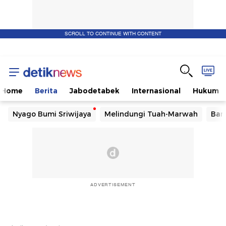
SCROLL TO CONTINUE WITH CONTENT
Home
Berita
Jabodetabek
Internasional
Hukum
Nyago Bumi Sriwijaya
Melindungi Tuah-Marwah
Ban
ADVERTISEMENT