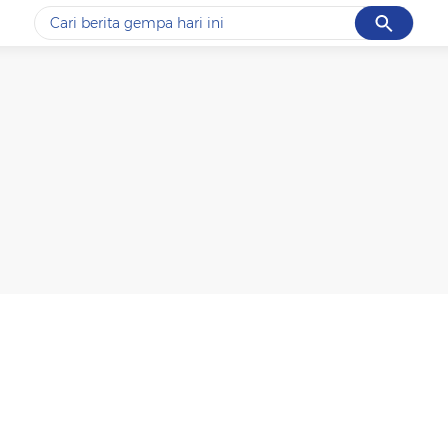
Cancel
Yang sedang ramai dicari
#1
data live draw sgp
#2
k-talk
#3
kebakaran
#4
prabowo
#5
gempa hari ini
Promoted
Terakhir yang dicari
Loading...