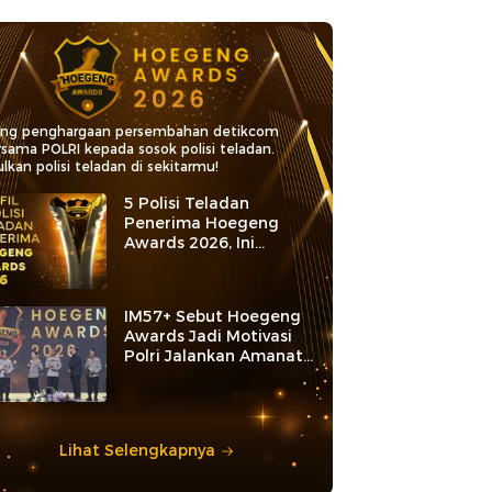
ang penghargaan persembahan detikcom
rsama POLRI kepada sosok polisi teladan.
lkan polisi teladan di sekitarmu!
5 Polisi Teladan
Penerima Hoegeng
Awards 2026, Ini
Kategori dan Kiprahnya
IM57+ Sebut Hoegeng
Awards Jadi Motivasi
Polri Jalankan Amanat
Konstitusi
Lihat Selengkapnya