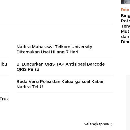
Foto
Bing
Potr
Ten
Mut
dan
Dib
Nadira Mahasiswi Telkom University
Ditemukan Usai Hilang 7 Hari
Ribu
BI Luncurkan QRIS TAP Antisipasi Barcode
QRIS Palsu
Beda Versi Polisi dan Keluarga soal Kabar
Nadira Tel-U
 Truk
Selengkapnya