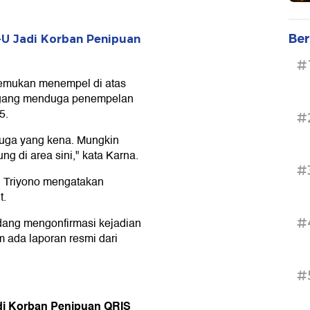
Ber
-U Jadi Korban Penipuan
#
ditemukan menempel di atas
dagang menduga penempelan
5.
#
 juga yang kena. Mungkin
g di area sini," kata Karna.
#
P Triyono mengatakan
t.
#
edang mengonfirmasi kejadian
m ada laporan resmi dari
#
di Korban Penipuan QRIS