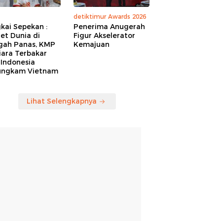
detiktimur Awards 2026
kai Sepekan :
Penerima Anugerah
et Dunia di
Figur Akselerator
gah Panas, KMP
Kemajuan
iara Terbakar
 Indonesia
ungkam Vietnam
Lihat Selengkapnya