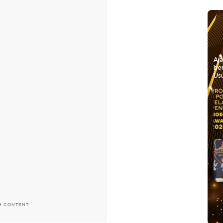
Aj
be
Usu
H CONTENT