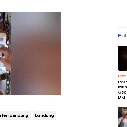
Fo
Foto
Pot
Men
Ged
DKI
aten bandung
bandung