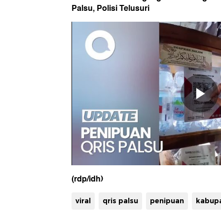
Palsu, Polisi Telusuri
(rdp/idh)
viral
qris palsu
penipuan
kabup