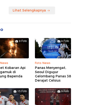
Lihat Selengkapnya
to
9 Foto
4 Foto
 News
Foto News
ret Kobaran Api
Panas Menyengat,
gamuk di
Seoul Diguyur
ung Bapenda
Gelombang Panas 38
Derajat Celsius
15 Foto
9 Foto