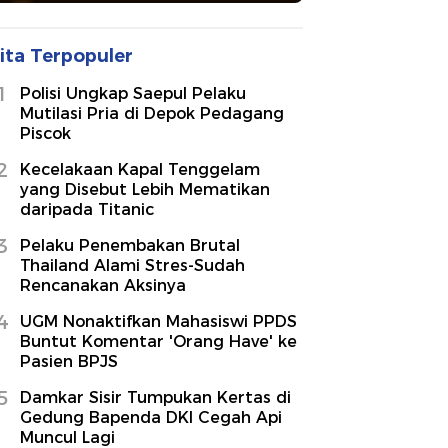
ita Terpopuler
1
Polisi Ungkap Saepul Pelaku
Mutilasi Pria di Depok Pedagang
Piscok
2
Kecelakaan Kapal Tenggelam
yang Disebut Lebih Mematikan
daripada Titanic
3
Pelaku Penembakan Brutal
Thailand Alami Stres-Sudah
Rencanakan Aksinya
4
UGM Nonaktifkan Mahasiswi PPDS
Buntut Komentar 'Orang Have' ke
Pasien BPJS
5
Damkar Sisir Tumpukan Kertas di
Gedung Bapenda DKI Cegah Api
Muncul Lagi