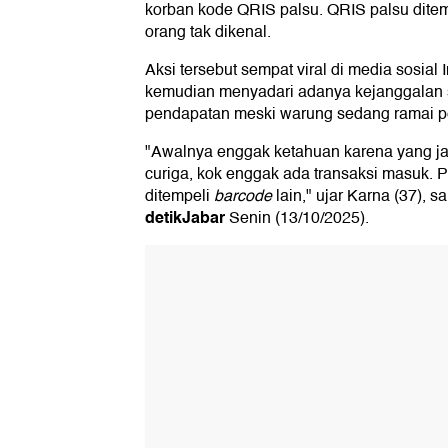
korban kode QRIS palsu. QRIS palsu dite
orang tak dikenal.
Aksi tersebut sempat viral di media sosia
kemudian menyadari adanya kejanggalan 
pendapatan meski warung sedang ramai p
"Awalnya enggak ketahuan karena yang ja
curiga, kok enggak ada transaksi masuk. P
ditempeli
barcode
lain," ujar Karna (37), s
detikJabar
Senin (13/10/2025).