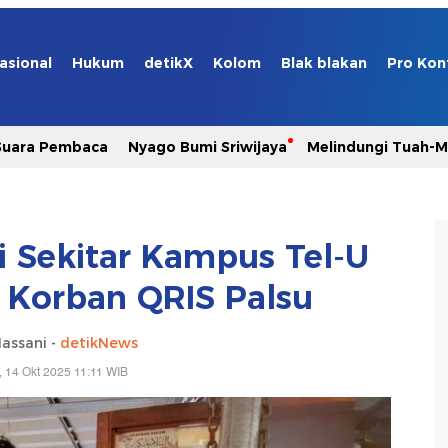
asional
Hukum
detikX
Kolom
Blak blakan
Pro Kon
Suara Pembaca
Nyago Bumi Sriwijaya
Melindungi Tuah-
i Sekitar Kampus Tel-U
 Korban QRIS Palsu
assani -
detikNews
, 14 Okt 2025 11:11 WIB