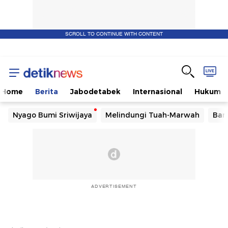
SCROLL TO CONTINUE WITH CONTENT
Home
Berita
Jabodetabek
Internasional
Hukum
Nyago Bumi Sriwijaya
Melindungi Tuah-Marwah
Ban
ADVERTISEMENT