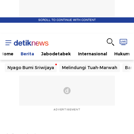
SCROLL TO CONTINUE WITH CONTENT
Home
Berita
Jabodetabek
Internasional
Hukum
Nyago Bumi Sriwijaya
Melindungi Tuah-Marwah
Ban
ADVERTISEMENT