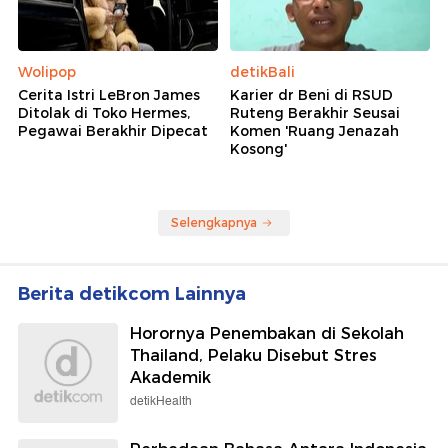
Wolipop
detikBali
Cerita Istri LeBron James
Karier dr Beni di RSUD
Ditolak di Toko Hermes,
Ruteng Berakhir Seusai
Pegawai Berakhir Dipecat
Komen 'Ruang Jenazah
Kosong'
Selengkapnya
Berita detikcom Lainnya
Horornya Penembakan di Sekolah
Thailand, Pelaku Disebut Stres
Akademik
detikHealth