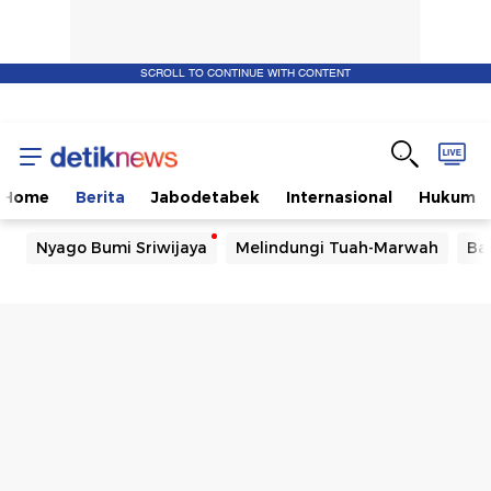
SCROLL TO CONTINUE WITH CONTENT
Home
Berita
Jabodetabek
Internasional
Hukum
Nyago Bumi Sriwijaya
Melindungi Tuah-Marwah
Ba