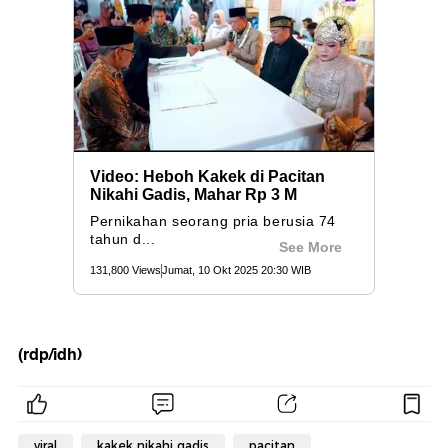
(rdp/idh)
viral
kakek nikahi gadis
pacitan