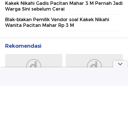
Kakek Nikahi Gadis Pacitan Mahar 3 M Pernah Jadi
Warga Sini sebelum Cerai
Blak-blakan Pemilik Vendor soal Kakek Nikahi
Wanita Pacitan Mahar Rp 3 M
Rekomendasi
Sepakbola
detikJateng
Apa Ini Alasan-alasan Rodri
Viral Warga Kendal
Pilih Barca Ketimbang
Pereteli Kabel Provider
Madrid?
Internet, Ternyata Ini
Sebabnya