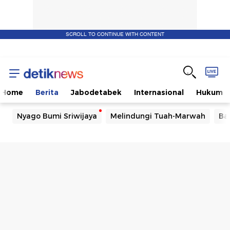
SCROLL TO CONTINUE WITH CONTENT
Home
Berita
Jabodetabek
Internasional
Hukum
Nyago Bumi Sriwijaya
Melindungi Tuah-Marwah
Ba