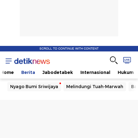
SCROLL TO CONTINUE WITH CONTENT
Home
Berita
Jabodetabek
Internasional
Hukum
Nyago Bumi Sriwijaya
Melindungi Tuah-Marwah
Ba