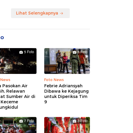
Lihat Selengkapnya
to
5 Foto
5 Foto
 News
Foto News
 Pasokan Air
Febrie Adriansyah
ih, Relawan
Dibawa ke Kejagung
at Sumber Air di
untuk Diperiksa Tim
 Keceme
9
ungkidul
7 Foto
3 Foto