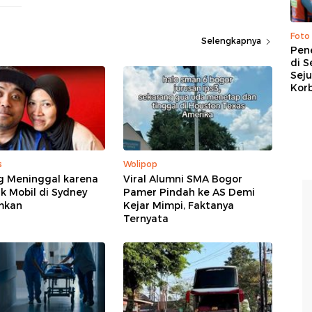
Foto
Selengkapnya
Pen
di S
Sej
Kor
s
Wolipop
g Meninggal karena
Viral Alumni SMA Bogor
k Mobil di Sydney
Pamer Pindah ke AS Demi
mkan
Kejar Mimpi, Faktanya
Ternyata