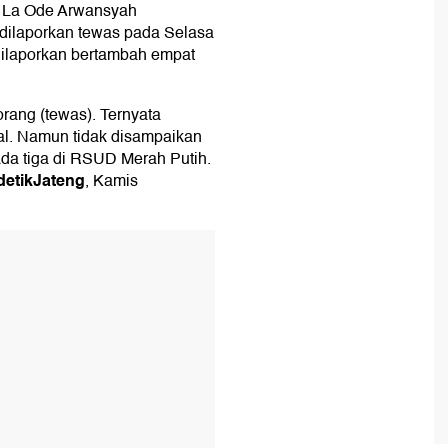
l La Ode Arwansyah
dilaporkan tewas pada Selasa
dilaporkan bertambah empat
orang (tewas). Ternyata
l. Namun tidak disampaikan
 ada tiga di RSUD Merah Putih.
detikJateng
, Kamis