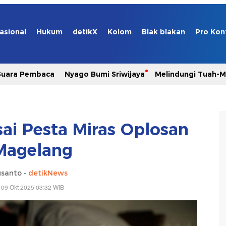
asional
Hukum
detikX
Kolom
Blak blakan
Pro Kon
Suara Pembaca
Nyago Bumi Sriwijaya
Melindungi Tuah-
ai Pesta Miras Oplosan
Magelang
usanto -
detikNews
 09 Okt 2025 03:32 WIB