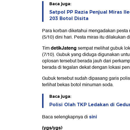
Baca juga:
Satpol PP Razia Penjual Miras Il
203 Botol Disita
Para korban diketahui mengadakan pesta 
(5/10) dini hari. Pesta miras itu dilakukan
detikJateng
Tim
sempat melihat gubuk lok
(7/10). Gubuk yang diduga digunakan unt
oplosan tersebut berada jauh dari perkam
berada di tegalan dekat dengan lokasi pe
Gubuk tersebut sudah dipasang garis polisi
terlihat bekas botol minuman soda.
Baca juga:
Polisi Olah TKP Ledakan di Ged
sini
Baca selengkapnya di
(ygs/ygs)