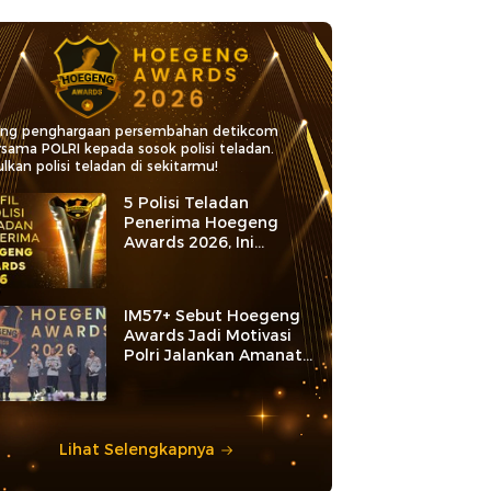
ang penghargaan persembahan detikcom
rsama POLRI kepada sosok polisi teladan.
lkan polisi teladan di sekitarmu!
5 Polisi Teladan
Penerima Hoegeng
Awards 2026, Ini
Kategori dan Kiprahnya
IM57+ Sebut Hoegeng
Awards Jadi Motivasi
Polri Jalankan Amanat
Konstitusi
Lihat Selengkapnya