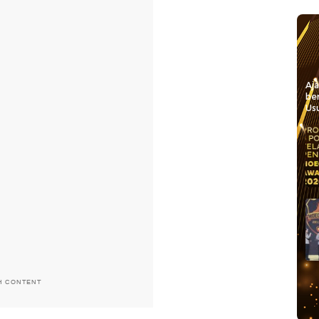
Aj
be
Usu
H CONTENT