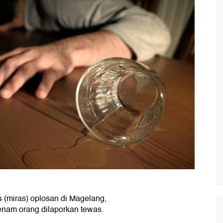
s
(miras) oplosan di Magelang,
enam orang dilaporkan tewas.