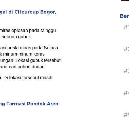
egal di Citeureup Bogor,
Ber
#
miras oplosan pada Minggu
 di sebuah gubuk.
asi pesta miras pada Selasa
#
uk minum-minum keras
pungan. Lokasi gubuk tersebut
nanaman pohon durian.
#
. Di lokasi tersebut masih
#
ung Farmasi Pondok Aren
#