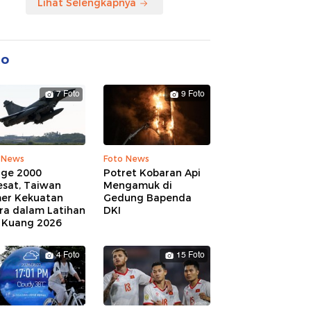
Lihat Selengkapnya
to
7 Foto
9 Foto
 News
Foto News
age 2000
Potret Kobaran Api
esat, Taiwan
Mengamuk di
er Kekuatan
Gedung Bapenda
ra dalam Latihan
DKI
 Kuang 2026
4 Foto
15 Foto