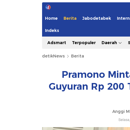
Home
Berita
Jabodetabek
Intern
Indeks
Adsmart
Terpopuler
Daerah
detikNews
Berita
Pramono Minta
Guyuran Rp 200 
Anggi M
Selasa