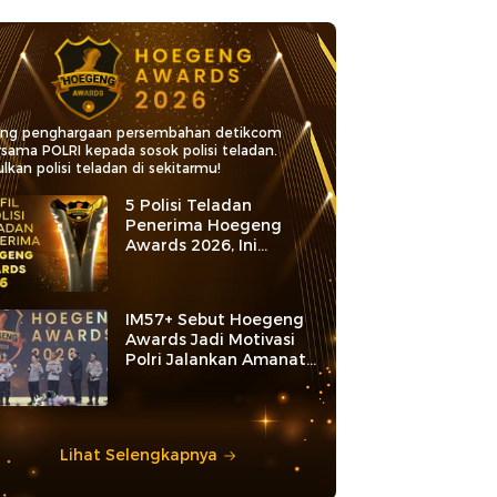
ang penghargaan persembahan detikcom
rsama POLRI kepada sosok polisi teladan.
lkan polisi teladan di sekitarmu!
5 Polisi Teladan
Penerima Hoegeng
Awards 2026, Ini
Kategori dan Kiprahnya
IM57+ Sebut Hoegeng
Awards Jadi Motivasi
Polri Jalankan Amanat
Konstitusi
Lihat Selengkapnya