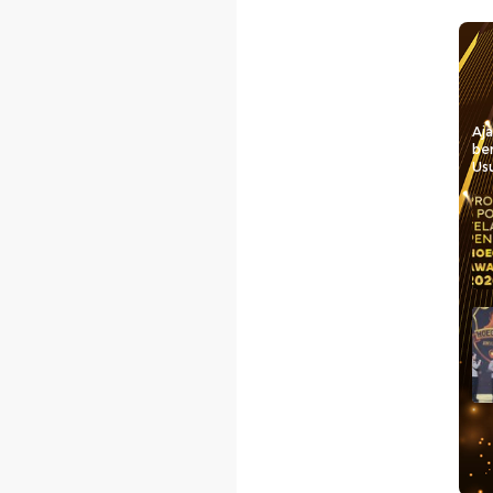
Aj
be
Usu