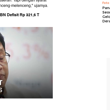
 daerah. Tapi dengan syarat
Foto
nceng-melenceng," ujarnya.
Pan
Seou
N Defisit Rp 321,6 T
Gel
Dera