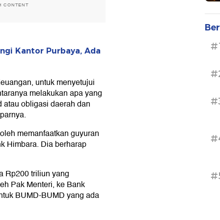
H CONTENT
Ber
#
ngi Kantor Purbaya, Ada
#
euangan, untuk menyetujui
antaranya melakukan apa yang
#
 atau obligasi daerah dan
parnya.
boleh memanfaatkan guyuran
#
ank Himbara. Dia berharap
a Rp200 triliun yang
#
eh Pak Menteri, ke Bank
 untuk BUMD-BUMD yang ada