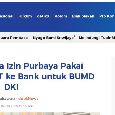
asional
Hukum
detikX
Kolom
Blak blakan
Pro Kon
Suara Pembaca
Nyago Bumi Sriwijaya
Melindungi Tuah-
 Izin Purbaya Pakai
T ke Bank untuk BUMD
DKI
uliawati -
detikNews
, 07 Okt 2025 10:15 WIB