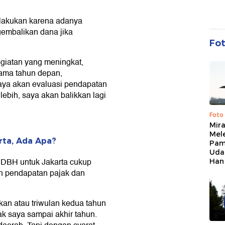
lakukan karena adanya
gembalikan dana jika
Fo
egiatan yang meningkat,
tama tahun depan,
saya akan evaluasi pendapatan
lebih, saya akan balikkan lagi
Foto
Mir
Mel
rta, Ada Apa?
Pam
Uda
DBH untuk Jakarta cukup
Han
gan pendapatan pajak dan
kan atau triwulan kedua tahun
ak saya sampai akhir tahun.