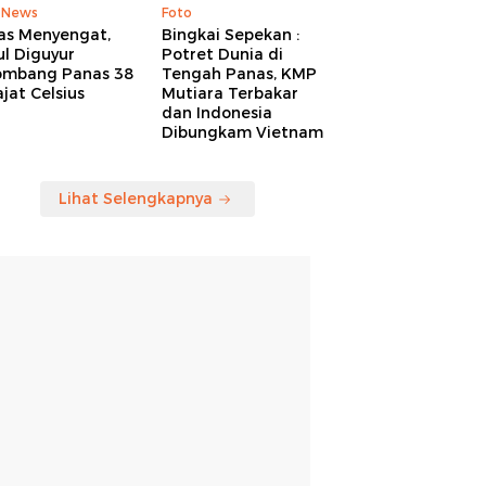
 News
Foto
as Menyengat,
Bingkai Sepekan :
l Diguyur
Potret Dunia di
ombang Panas 38
Tengah Panas, KMP
jat Celsius
Mutiara Terbakar
dan Indonesia
Dibungkam Vietnam
Lihat Selengkapnya