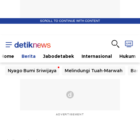
SCROLL TO CONTINUE WITH CONTENT
Home
Berita
Jabodetabek
Internasional
Hukum
Nyago Bumi Sriwijaya
Melindungi Tuah-Marwah
Ban
ADVERTISEMENT