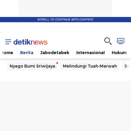
SCROLL TO CONTINUE WITH CONTENT
Home
Berita
Jabodetabek
Internasional
Hukum
Nyago Bumi Sriwijaya
Melindungi Tuah-Marwah
Ba