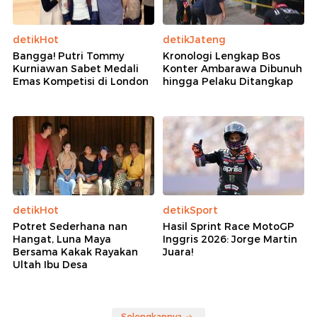
detikHot
detikJateng
Bangga! Putri Tommy
Kronologi Lengkap Bos
Kurniawan Sabet Medali
Konter Ambarawa Dibunuh
Emas Kompetisi di London
hingga Pelaku Ditangkap
detikHot
detikSport
Potret Sederhana nan
Hasil Sprint Race MotoGP
Hangat, Luna Maya
Inggris 2026: Jorge Martin
Bersama Kakak Rayakan
Juara!
Ultah Ibu Desa
Selengkapnya