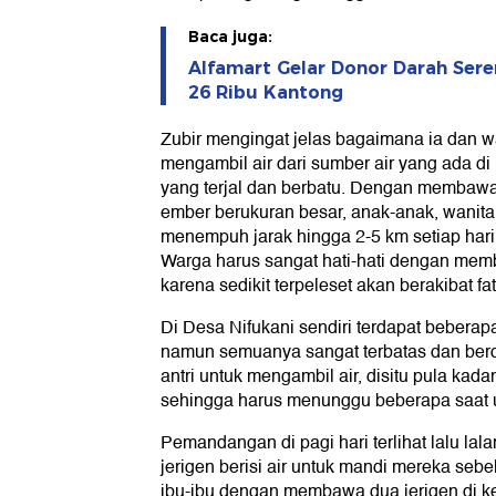
Baca juga:
Alfamart Gelar Donor Darah Sere
26 Ribu Kantong
Zubir mengingat jelas bagaimana ia dan wa
mengambil air dari sumber air yang ada di 
yang terjal dan berbatu. Dengan membawa j
ember berukuran besar, anak-anak, wanita
menempuh jarak hingga 2-5 km setiap hari
Warga harus sangat hati-hati dengan memb
karena sedikit terpeleset akan berakibat fat
Di Desa Nifukani sendiri terdapat beberapa 
namun semuanya sangat terbatas dan berd
antri untuk mengambil air, disitu pula kada
sehingga harus menunggu beberapa saat u
Pemandangan di pagi hari terlihat lalu l
jerigen berisi air untuk mandi mereka seb
ibu-ibu dengan membawa dua jerigen di k