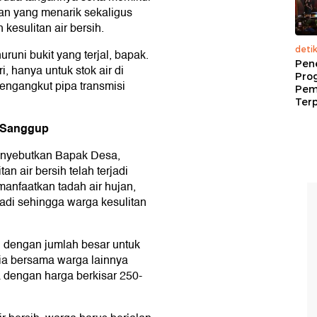
an yang menarik sekaligus
kesulitan air bersih.
deti
runi bukit yang terjal, bapak.
Pen
, hanya untuk stok air di
Pro
engangkut pipa transmisi
Pem
Terp
k Sanggup
enyebutkan Bapak Desa,
n air bersih telah terjadi
anfaatkan tadah air hujan,
jadi sehingga warga kesulitan
 dengan jumlah besar untuk
 ia bersama warga lainnya
ta dengan harga berkisar 250-