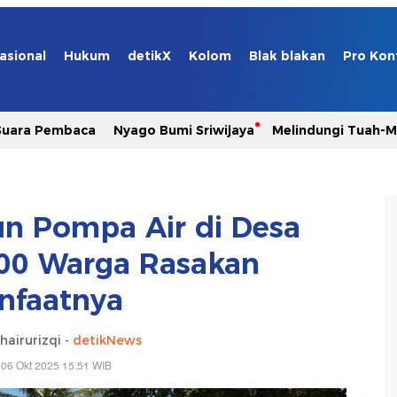
asional
Hukum
detikX
Kolom
Blak blakan
Pro Kon
Suara Pembaca
Nyago Bumi Sriwijaya
Melindungi Tuah-
n Pompa Air di Desa
.000 Warga Rasakan
nfaatnya
airurizqi -
detikNews
 06 Okt 2025 15:51 WIB