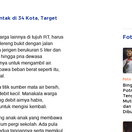
ntak di 34 Kota, Target
rga lainnya di tujuh RT, harus
Fo
lereng bukit dengan jalan
erigen berukuran 5 liter dan
 hingga pria dewasa
nya untuk mengambil air.
awa beban berat seperti itu,
al.
Foto
Bing
titik sumber mata air bersih,
Potr
ebit kecil. Manakala warga
Ten
ng debit airnya habis,
Mut
ntuk mengisi kembali.
dan
Dib
alang anak-anak yang membawa
elum pergi sekolah. Ada pula
edua tangannya serta memikul