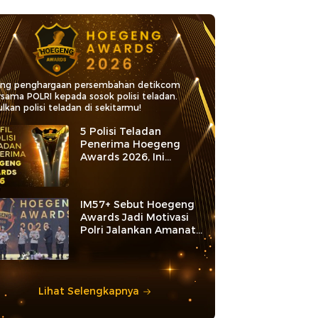
ang penghargaan persembahan detikcom
rsama POLRI kepada sosok polisi teladan.
lkan polisi teladan di sekitarmu!
5 Polisi Teladan
Penerima Hoegeng
Awards 2026, Ini
Kategori dan Kiprahnya
IM57+ Sebut Hoegeng
Awards Jadi Motivasi
Polri Jalankan Amanat
Konstitusi
Lihat Selengkapnya