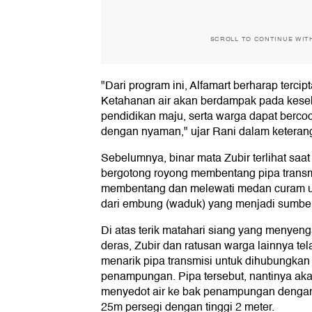
SCROLL TO CONTINUE WIT
"Dari program ini, Alfamart berharap terci
Ketahanan air akan berdampak pada kese
pendidikan maju, serta warga dapat berco
dengan nyaman," ujar Rani dalam keterang
Sebelumnya, binar mata Zubir terlihat saat
bergotong royong membentang pipa transm
membentang dan melewati medan curam u
dari embung (waduk) yang menjadi sumber
Di atas terik matahari siang yang menyeng
deras, Zubir dan ratusan warga lainnya t
menarik pipa transmisi untuk dihubungkan 
penampungan. Pipa tersebut, nantinya aka
menyedot air ke bak penampungan dengan 
25m persegi dengan tinggi 2 meter.