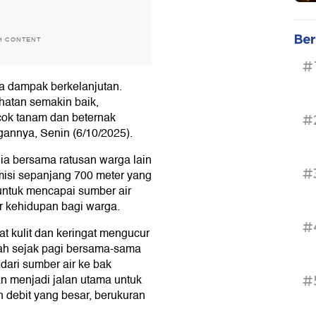
Ber
H CONTENT
#
pta dampak berkelanjutan.
hatan semakin baik,
cok tanam dan beternak
#
annya, Senin (6/10/2025).
 ia bersama ratusan warga lain
#
isi sepanjang 700 meter yang
ntuk mencapai sumber air
 kehidupan bagi warga.
#
at kulit dan keringat mengucur
elah sejak pagi bersama-sama
dari sumber air ke bak
n menjadi jalan utama untuk
#
debit yang besar, berukuran