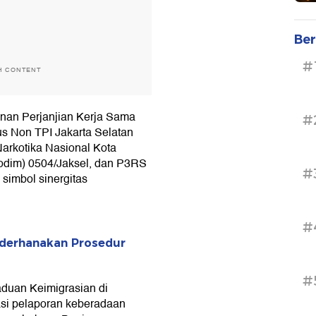
Ber
#
H CONTENT
nan Perjanjian Kerja Sama
#
us Non TPI Jakarta Selatan
arkotika Nasional Kota
Kodim) 0504/Jaksel, dan P3RS
#
 simbol sinergitas
#
Sederhanakan Prosedur
#
uan Keimigrasian di
tasi pelaporan keberadaan