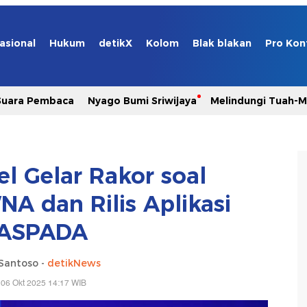
asional
Hukum
detikX
Kolom
Blak blakan
Pro Kon
Suara Pembaca
Nyago Bumi Sriwijaya
Melindungi Tuah-
el Gelar Rakor soal
 dan Rilis Aplikasi
ASPADA
Santoso -
detikNews
 06 Okt 2025 14:17 WIB