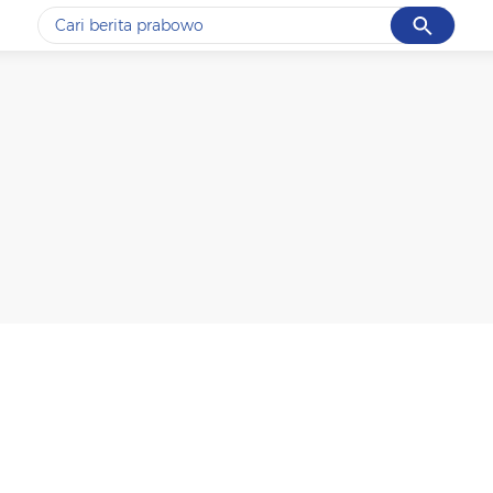
Cancel
Yang sedang ramai dicari
#1
gempa hari ini
#2
gempa
#3
prabowo
#4
iran
#5
demo
Promoted
Terakhir yang dicari
Loading...