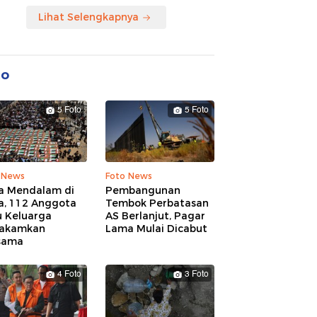
Lihat Selengkapnya
to
5 Foto
5 Foto
 News
Foto News
a Mendalam di
Pembangunan
a, 112 Anggota
Tembok Perbatasan
u Keluarga
AS Berlanjut, Pagar
akamkan
Lama Mulai Dicabut
sama
4 Foto
3 Foto