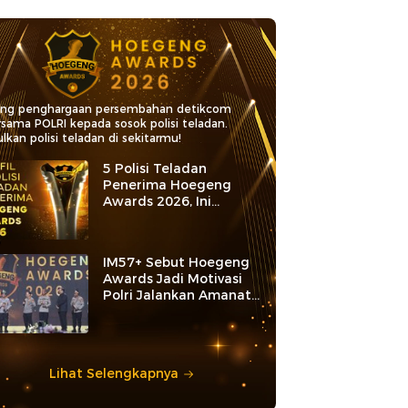
ang penghargaan persembahan detikcom
rsama POLRI kepada sosok polisi teladan.
lkan polisi teladan di sekitarmu!
5 Polisi Teladan
Penerima Hoegeng
Awards 2026, Ini
Kategori dan Kiprahnya
IM57+ Sebut Hoegeng
Awards Jadi Motivasi
Polri Jalankan Amanat
Konstitusi
Lihat Selengkapnya