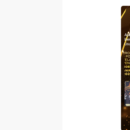
Aj
be
Usu