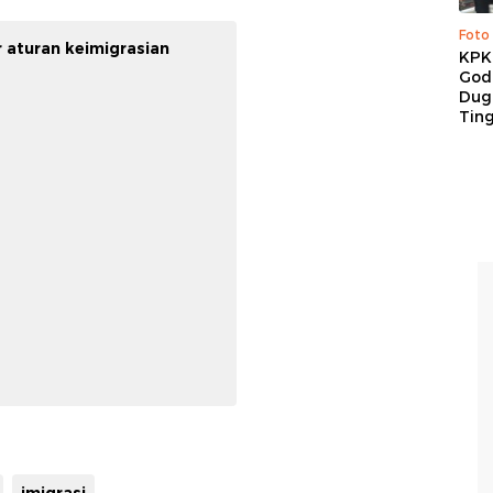
Foto
 aturan keimigrasian
KPK 
God
Duga
Tin
imigrasi