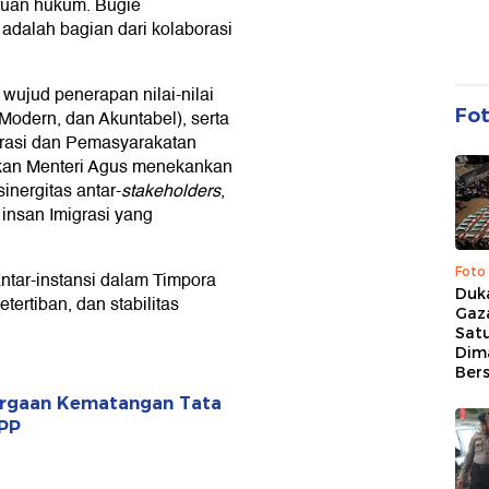
tuan hukum. Bugie
dalah bagian dari kolaborasi
wujud penerapan nilai-nilai
Fo
 Modern, dan Akuntabel), serta
grasi dan Pemasyarakatan
kan Menteri Agus menekankan
inergitas antar-
stakeholders
,
insan Imigrasi yang
Foto
 antar-instansi dalam Timpora
Duk
ertiban, dan stabilitas
Gaz
Sat
Dim
Ber
argaan Kematangan Tata
KPP