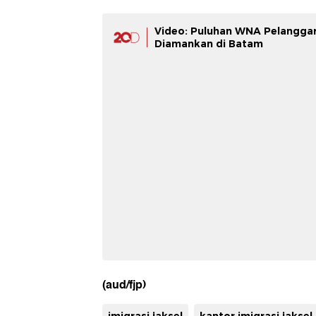
Video: Puluhan WNA Pelanggar
Diamankan di Batam
(aud/fjp)
imigrasi jaksel
kantor imigrasi jaksel