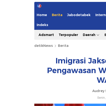
Home
Berita
Jabodetabek
Intern
Indeks
Adsmart
Terpopuler
Daerah
detikNews
Berita
Imigrasi Jaks
Pengawasan WNA
W
Audrey 
Senin,