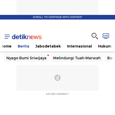
SCROLL TO CONTINUE WITH CONTENT
Home
Berita
Jabodetabek
Internasional
Hukum
Nyago Bumi Sriwijaya
Melindungi Tuah-Marwah
Ban
ADVERTISEMENT