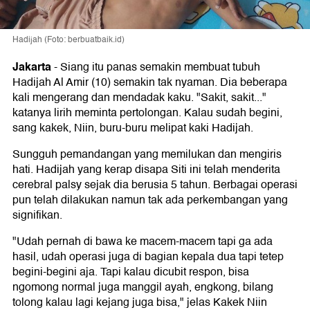
Hadijah (Foto: berbuatbaik.id)
Jakarta
-
Siang itu panas semakin membuat tubuh
Hadijah Al Amir (10) semakin tak nyaman. Dia beberapa
kali mengerang dan mendadak kaku. "Sakit, sakit..."
katanya lirih meminta pertolongan. Kalau sudah begini,
sang kakek, Niin, buru-buru melipat kaki Hadijah.
Sungguh pemandangan yang memilukan dan mengiris
hati. Hadijah yang kerap disapa Siti ini telah menderita
cerebral palsy sejak dia berusia 5 tahun. Berbagai operasi
pun telah dilakukan namun tak ada perkembangan yang
signifikan.
"Udah pernah di bawa ke macem-macem tapi ga ada
hasil, udah operasi juga di bagian kepala dua tapi tetep
begini-begini aja. Tapi kalau dicubit respon, bisa
ngomong normal juga manggil ayah, engkong, bilang
tolong kalau lagi kejang juga bisa," jelas Kakek Niin