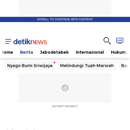
SCROLL TO CONTINUE WITH CONTENT
Home
Berita
Jabodetabek
Internasional
Hukum
Nyago Bumi Sriwijaya
Melindungi Tuah-Marwah
Ban
ADVERTISEMENT