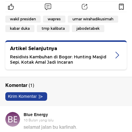
wakil presiden
wapres
umar wirahadikusimah
kabar duka
tmp kalibata
jabodetabek
Artikel Selanjutnya
Residivis Kambuhan di Bogor: Hunting Masjid
Sepi, Kotak Amal Jadi Incaran