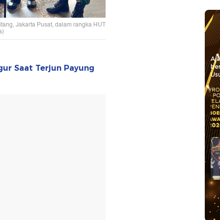
itang, Jakarta Pusat, dalam rangka HUT
a)
Aj
be
ugur Saat Terjun Payung
Usu