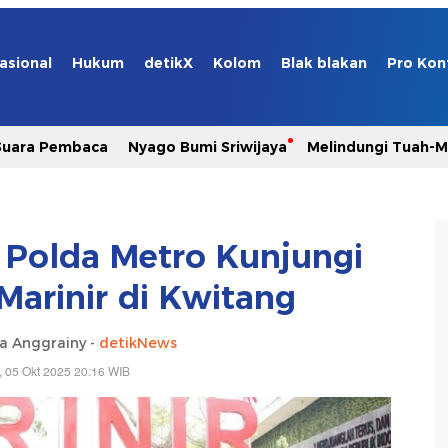
asional
Hukum
detikX
Kolom
Blak blakan
Pro Kon
Suara Pembaca
Nyago Bumi Sriwijaya
Melindungi Tuah-
 Polda Metro Kunjungi
Marinir di Kwitang
ia Anggrainy -
detikNews
 05 Okt 2025 20:16 WIB