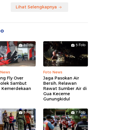
Lihat Selengkapnya
to
3 Foto
5 Foto
 News
Foto News
ng Fly Over
Jaga Pasokan Air
solek Sambut
Bersih, Relawan
 Kemerdekaan
Rawat Sumber Air di
Gua Keceme
Gunungkidul
5 Foto
7 Foto