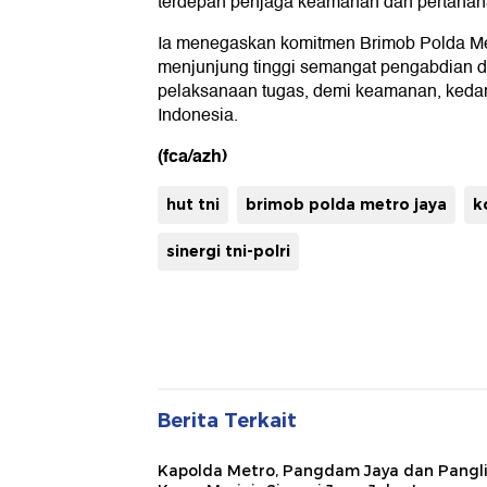
terdepan penjaga keamanan dan pertahan
Ia menegaskan komitmen Brimob Polda Met
menjunjung tinggi semangat pengabdian da
pelaksanaan tugas, demi keamanan, keda
Indonesia.
(fca/azh)
hut tni
brimob polda metro jaya
k
sinergi tni-polri
Berita Terkait
Kapolda Metro, Pangdam Jaya dan Pangl