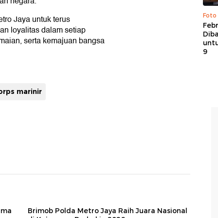
an negara.
Foto
ro Jaya untuk terus
Febr
n loyalitas dalam setiap
Dib
maian, serta kemajuan bangsa
untu
9
orps marinir
ima
Brimob Polda Metro Jaya Raih Juara Nasional