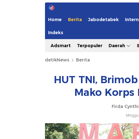
Home
Berita
Jabodetabek
Intern
Indeks
Adsmart
Terpopuler
Daerah
detikNews
Berita
HUT TNI, Brimob
Mako Korps 
Firda Cynth
Minggu,