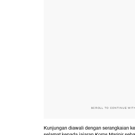
SCROLL TO CONTINUE WIT
Kunjungan diawali dengan serangkaian k
selamat kepada jajaran Korps Marinir se