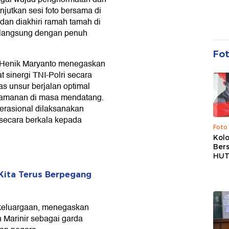
anjutkan sesi foto bersama di
n diakhiri ramah tamah di
rlangsung dengan penuh
Fo
 Henik Maryanto menegaskan
 sinergi TNI-Polri secara
as unsur berjalan optimal
eamanan di masa mendatang.
erasional dilaksanakan
 secara berkala kepada
Foto
Kolo
Ber
HUT
Kita Terus Berpegang
ekeluargaan, menegaskan
Marinir sebagai garda