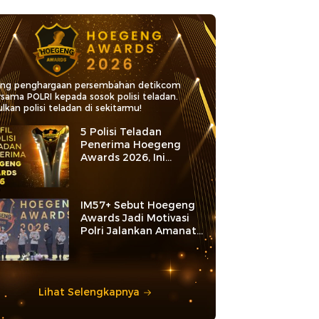
ang penghargaan persembahan detikcom
rsama POLRI kepada sosok polisi teladan.
lkan polisi teladan di sekitarmu!
5 Polisi Teladan
Penerima Hoegeng
Awards 2026, Ini
Kategori dan Kiprahnya
IM57+ Sebut Hoegeng
Awards Jadi Motivasi
Polri Jalankan Amanat
Konstitusi
Lihat Selengkapnya