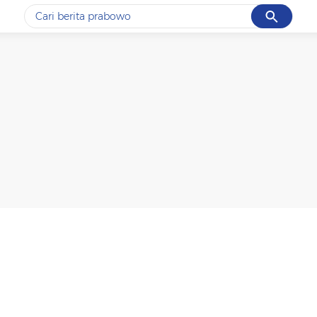
Cancel
Yang sedang ramai dicari
#1
data live draw sgp
#2
piala presiden 2026
#3
prabowo
#4
iran
#5
gempa hari ini
Promoted
Terakhir yang dicari
Loading...