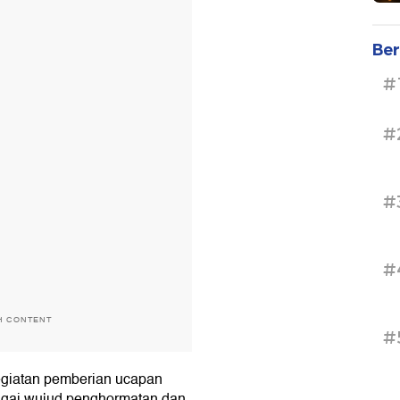
Ber
#
#
#
#
H CONTENT
#
egiatan pemberian ucapan
bagai wujud penghormatan dan