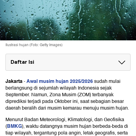
Ilustrasi hujan (Foto: Getty Images)
Daftar Isi
149 Zona Musim Mulai Musim Hujan pada
Oktober 2025
Jakarta
Awal musim hujan 2025/2026
-
sudah mulai
berlangsung di sejumlah wilayah Indonesia sejak
Daftar Wilayah yang Awal Musim Hujan di
September. Namun, Zona Musim (ZOM) terbanyak
Oktober 2025
diprediksi terjadi pada Oktober ini, saat sebagian besar
Prakiraan Awal Musim Hujan 2025 di
daerah beralih dari musim kemarau menuju musim hujan.
Wilayah Lainnya
Menurut Badan Meteorologi, Klimatologi, dan Geofisika
BMKG
BMKG Imbau Masyarakat Waspada Potensi
(
), waktu datangnya musim hujan berbeda-beda di
Cuaca Ekstrem
tiap wilayah, tergantung pola angin, letak geografis, serta