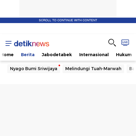
SCROLL TO CONTINUE WITH CONTENT
Home
Berita
Jabodetabek
Internasional
Hukum
Nyago Bumi Sriwijaya
Melindungi Tuah-Marwah
Ba