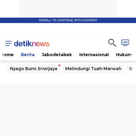
SCROLL TO CONTINUE WITH CONTENT
Home
Berita
Jabodetabek
Internasional
Hukum
Nyago Bumi Sriwijaya
Melindungi Tuah-Marwah
Ba