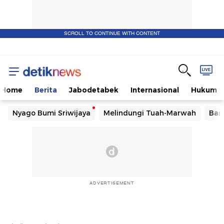
SCROLL TO CONTINUE WITH CONTENT
Home
Berita
Jabodetabek
Internasional
Hukum
Nyago Bumi Sriwijaya
Melindungi Tuah-Marwah
Ban
ADVERTISEMENT