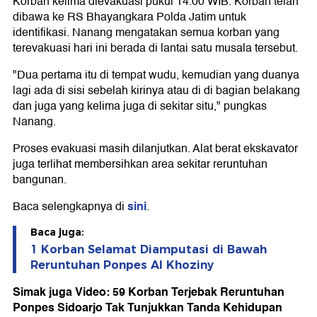
Korban kelima dievakuasi pukul 14.00 WIB. Korban telah
dibawa ke RS Bhayangkara Polda Jatim untuk
identifikasi. Nanang mengatakan semua korban yang
terevakuasi hari ini berada di lantai satu musala tersebut.
"Dua pertama itu di tempat wudu, kemudian yang duanya
lagi ada di sisi sebelah kirinya atau di di bagian belakang
dan juga yang kelima juga di sekitar situ," pungkas
Nanang.
Proses evakuasi masih dilanjutkan. Alat berat ekskavator
juga terlihat membersihkan area sekitar reruntuhan
bangunan.
sini
Baca selengkapnya di
.
Baca juga:
1 Korban Selamat Diamputasi di Bawah
Reruntuhan Ponpes Al Khoziny
Simak juga Video: 59 Korban Terjebak Reruntuhan
Ponpes Sidoarjo Tak Tunjukkan Tanda Kehidupan