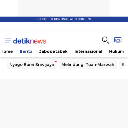
SCROLL TO CONTINUE WITH CONTENT
Home
Berita
Jabodetabek
Internasional
Hukum
Nyago Bumi Sriwijaya
Melindungi Tuah-Marwah
Ba