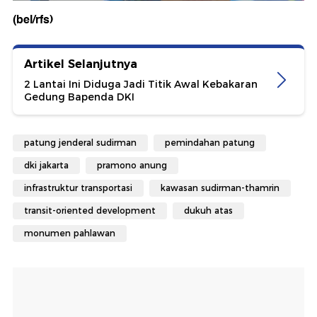
(bel/rfs)
Artikel Selanjutnya
2 Lantai Ini Diduga Jadi Titik Awal Kebakaran
Gedung Bapenda DKI
patung jenderal sudirman
pemindahan patung
dki jakarta
pramono anung
infrastruktur transportasi
kawasan sudirman-thamrin
transit-oriented development
dukuh atas
monumen pahlawan