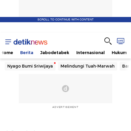
SCROLL TO CONTINUE WITH CONTENT
Home
Berita
Jabodetabek
Internasional
Hukum
Nyago Bumi Sriwijaya
Melindungi Tuah-Marwah
Ban
ADVERTISEMENT