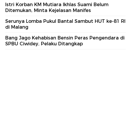
Istri Korban KM Mutiara Ikhlas Suami Belum
Ditemukan, Minta Kejelasan Manifes
Serunya Lomba Pukul Bantal Sambut HUT ke-81 RI
di Malang
Bang Jago Kehabisan Bensin Peras Pengendara di
SPBU Ciwidey, Pelaku Ditangkap
part of
Redaksi
Pedoman Media Siber
Karir
Kotak Pos
Info Iklan
Privacy Policy
Disclaimer