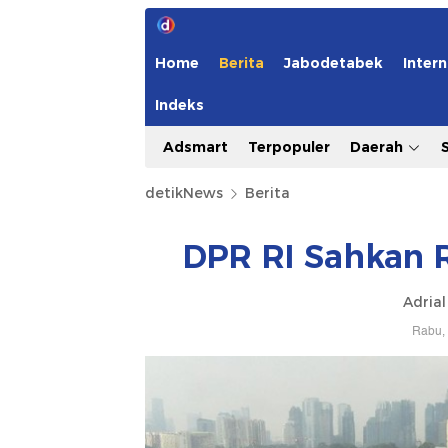
Home
Berita
Jabodetabek
Intern
Indeks
Adsmart
Terpopuler
Daerah
detikNews
Berita
DPR RI Sahkan 
Adrial
Rabu, 