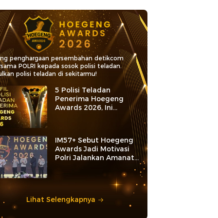
ang penghargaan persembahan detikcom
rsama POLRI kepada sosok polisi teladan.
lkan polisi teladan di sekitarmu!
5 Polisi Teladan
Penerima Hoegeng
Awards 2026, Ini
Kategori dan Kiprahnya
IM57+ Sebut Hoegeng
Awards Jadi Motivasi
Polri Jalankan Amanat
Konstitusi
Lihat Selengkapnya