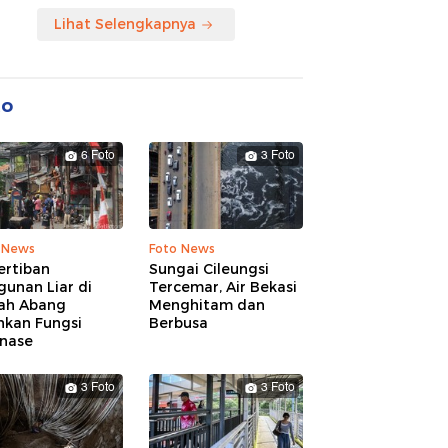
Lihat Selengkapnya
to
6 Foto
3 Foto
 News
Foto News
ertiban
Sungai Cileungsi
unan Liar di
Tercemar, Air Bekasi
ah Abang
Menghitam dan
hkan Fungsi
Berbusa
inase
3 Foto
3 Foto