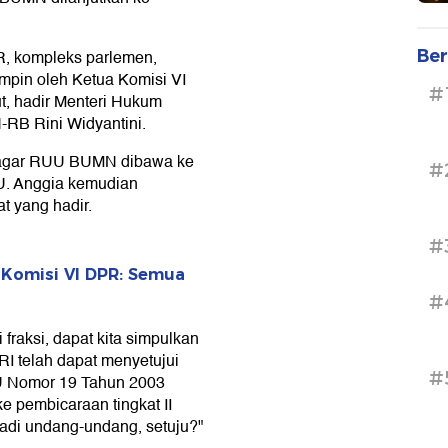
Ber
PR, kompleks parlemen,
impin oleh Ketua Komisi VI
#
t, hadir Menteri Hukum
-RB Rini Widyantini.
u agar RUU BUMN dibawa ke
#
UU. Anggia kemudian
t yang hadir.
#
Komisi VI DPR: Semua
#
fraksi, dapat kita simpulkan
RI telah dapat menyetujui
#
U Nomor 19 Tahun 2003
e pembicaraan tingkat II
jadi undang-undang, setuju?"