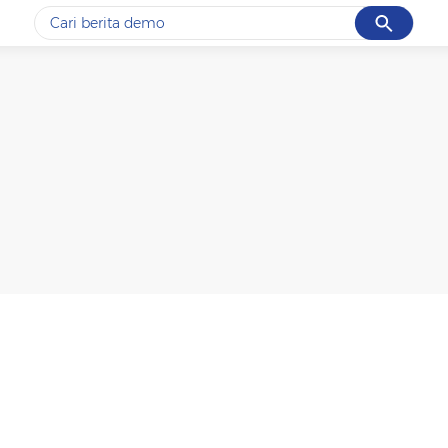
Cancel
Yang sedang ramai dicari
#1
gempa hari ini
#2
gempa
#3
iran
#4
demo
#5
prabowo
Promoted
Terakhir yang dicari
Loading...