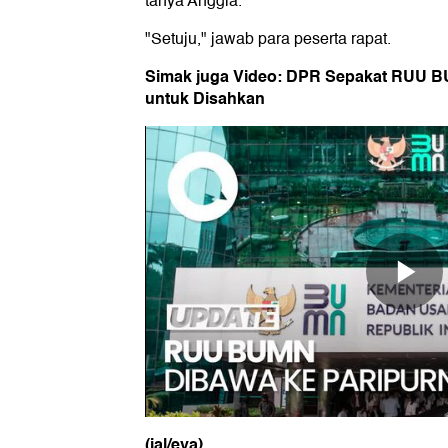
tanya Anggia.
"Setuju," jawab para peserta rapat.
Simak juga Video: DPR Sepakat RUU B
untuk Disahkan
(ial/eva)