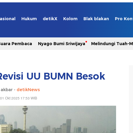
asional
Hukum
detikX
Kolom
Blak blakan
Pro Kon
Suara Pembaca
Nyago Bumi Sriwijaya
Melindungi Tuah-
Revisi UU BUMN Besok
 akbar -
detikNews
01 Okt 2025 17:53 WIB