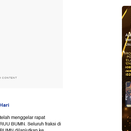
Aj
be
Usu
H CONTENT
Hari
telah menggelar rapat
 RUU BUMN. Seluruh fraksi di
BUMN dilanjutkan ke