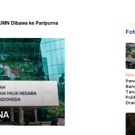
UMN Dibawa ke Paripurna
Fo
Foto
Pen
Bang
Tan
Puli
Dra