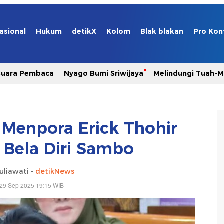
asional
Hukum
detikX
Kolom
Blak blakan
Pro Kon
Suara Pembaca
Nyago Bumi Sriwijaya
Melindungi Tuah-
a Menpora Erick Thohir
 Bela Diri Sambo
uliawati -
detikNews
 29 Sep 2025 19:15 WIB