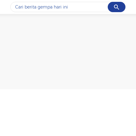
Cancel
Yang sedang ramai dicari
#1
data live draw sgp
#2
k-talk
#3
kebakaran
#4
prabowo
#5
gempa hari ini
Promoted
Terakhir yang dicari
Loading...