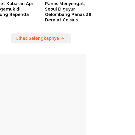
ret Kobaran Api
Panas Menyengat,
gamuk di
Seoul Diguyur
ung Bapenda
Gelombang Panas 38
Derajat Celsius
Lihat Selengkapnya