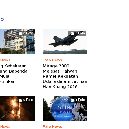
to
3 Foto
7 Foto
 News
Foto News
ng Kebakaran
Mirage 2000
ung Bapenda
Melesat, Taiwan
Mulai
Pamer Kekuatan
rsihkan
Udara dalam Latihan
Han Kuang 2026
9 Foto
4 Foto
 News
Foto News