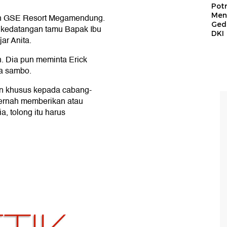
Pot
Men
 dan GSE Resort Megamendung.
Ged
an kedatangan tamu Bapak Ibu
DKI
jar Anita.
. Dia pun meminta Erick
ga sambo.
tan khusus kepada cabang-
pernah memberikan atau
, tolong itu harus