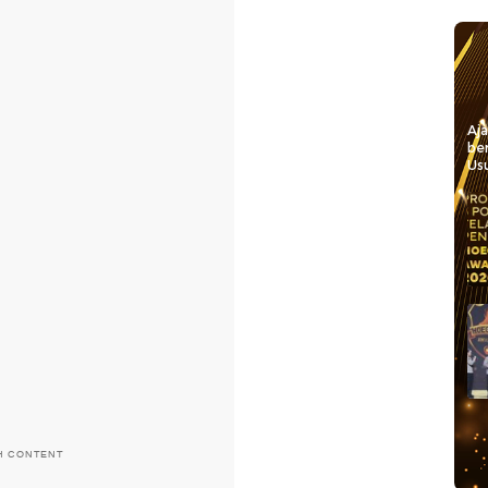
Aj
be
Usu
H CONTENT