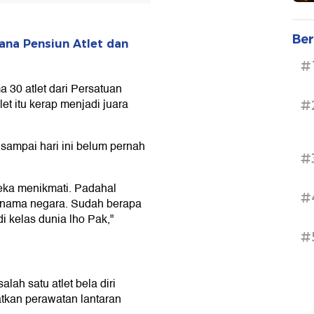
Ber
ana Pensiun Atlet dan
#
 30 atlet dari Persatuan
t itu kerap menjadi juara
#
 sampai hari ini belum pernah
#
eka menikmati. Padahal
#
ama negara. Sudah berapa
 kelas dunia lho Pak,"
#
alah satu atlet bela diri
atkan perawatan lantaran