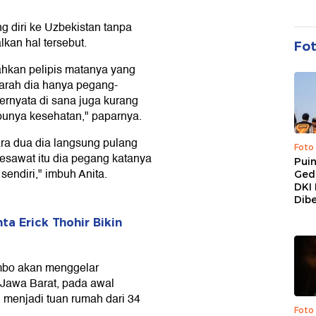
ng diri ke Uzbekistan tanpa
kan hal tersebut.
Fo
ahkan pelipis matanya yang
rdarah dia hanya pegang-
ternyata di sana juga kurang
punya kesehatan," paparnya.
ra dua dia langsung pulang
Foto
pesawat itu dia pegang katanya
Pui
sendiri," imbuh Anita.
Ged
DKI 
Dibe
a Erick Thohir Bikin
ambo akan menggelar
, Jawa Barat, pada awal
 menjadi tuan rumah dari 34
Foto