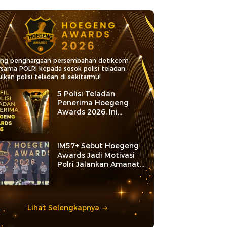
ang penghargaan persembahan detikcom
rsama POLRI kepada sosok polisi teladan.
lkan polisi teladan di sekitarmu!
5 Polisi Teladan
Penerima Hoegeng
Awards 2026, Ini
Kategori dan Kiprahnya
IM57+ Sebut Hoegeng
Awards Jadi Motivasi
Polri Jalankan Amanat
Konstitusi
Lihat Selengkapnya