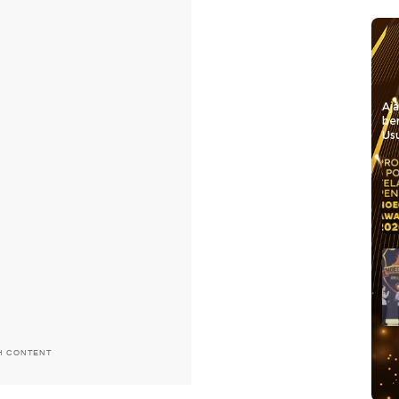
Aj
be
Usu
H CONTENT