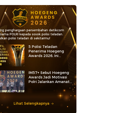
ang penghargaan persembahan detikcom
rsama POLRI kepada sosok polisi teladan.
lkan polisi teladan di sekitarmu!
5 Polisi Teladan
Penerima Hoegeng
Awards 2026, Ini
Kategori dan Kiprahnya
IM57+ Sebut Hoegeng
Awards Jadi Motivasi
Polri Jalankan Amanat
Konstitusi
Lihat Selengkapnya