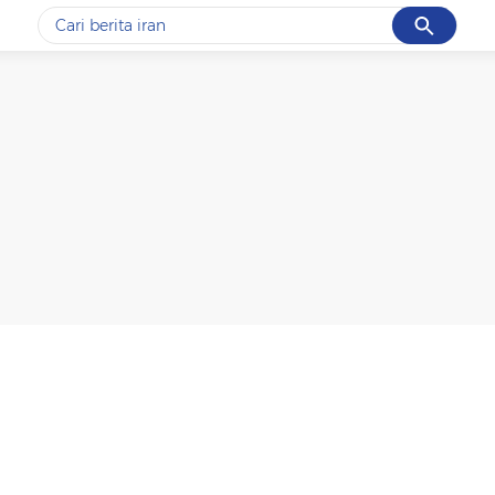
Cancel
Yang sedang ramai dicari
#1
data live draw sgp
#2
piala presiden 2026
#3
prabowo
#4
iran
#5
gempa hari ini
Promoted
Terakhir yang dicari
Loading...