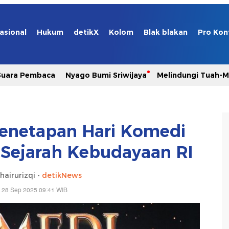
asional
Hukum
detikX
Kolom
Blak blakan
Pro Kon
Suara Pembaca
Nyago Bumi Sriwijaya
Melindungi Tuah-
enetapan Hari Komedi
Sejarah Kebudayaan RI
airurizqi -
detikNews
 28 Sep 2025 09:41 WIB