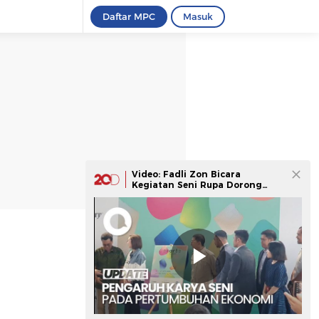
Daftar MPC
Masuk
Video: Fadli Zon Bicara
Kegiatan Seni Rupa Dorong
Pertumbuhan Ekonomi RI