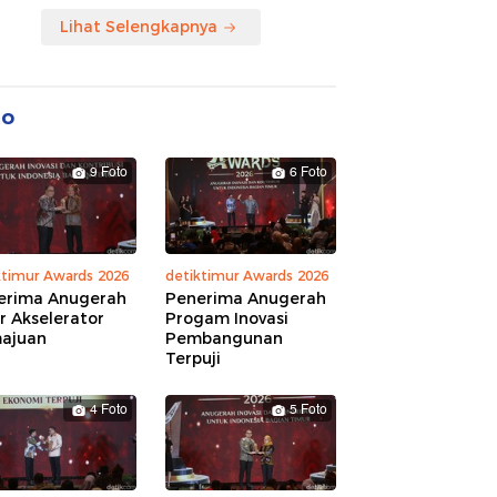
Lihat Selengkapnya
to
9 Foto
6 Foto
ktimur Awards 2026
detiktimur Awards 2026
erima Anugerah
Penerima Anugerah
r Akselerator
Progam Inovasi
ajuan
Pembangunan
Terpuji
4 Foto
5 Foto