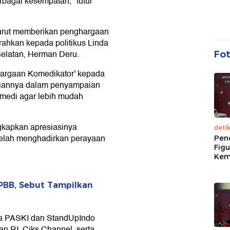
rbagai kesempatan," tutur
turut memberikan penghargaan
ahkan kepada politikus Linda
elatan, Herman Deru.
Fo
hargaan Komedikator' kepada
liannya dalam penyampaian
medi agar lebih mudah
kapkan apresiasinya
deti
elah menghadirkan perayaan
Pen
Figu
Kem
PBB, Sebut Tampilkan
ama PASKI dan StandUpIndo
 RI, Ciks Channel, serta