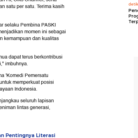
deti
n satu per satu. Terima kasih
Pen
Pro
Terp
lar selaku Pembina PASKI
menjadikan momen ini sebagai
an kemampuan dan kualitas
mua dapat terus berkontribusi
," imbuhnya.
ma 'Komedi Pemersatu
ntuk memperkuat posisi
ayaan Indonesia.
enjangkau seluruh lapisan
niman lintas generasi,
n Pentingnya Literasi