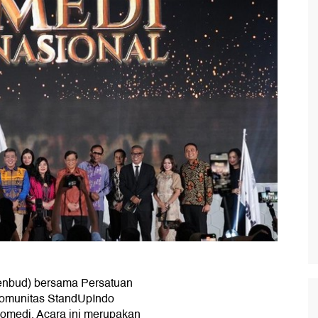
nbud) bersama Persatuan
komunitas StandUpIndo
omedi. Acara ini merupakan