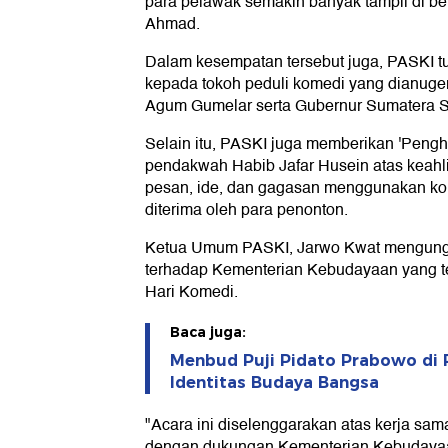
para pelawak semakin banyak tampil di be
Ahmad.
Dalam kesempatan tersebut juga, PASKI 
kepada tokoh peduli komedi yang dianuger
Agum Gumelar serta Gubernur Sumatera S
Selain itu, PASKI juga memberikan 'Peng
pendakwah Habib Jafar Husein atas keah
pesan, ide, dan gagasan menggunakan ko
diterima oleh para penonton.
Ketua Umum PASKI, Jarwo Kwat mengung
terhadap Kementerian Kebudayaan yang t
Hari Komedi.
Baca juga:
Menbud Puji Pidato Prabowo di 
Identitas Budaya Bangsa
"Acara ini diselenggarakan atas kerja s
dengan dukungan Kementerian Kebudayaan