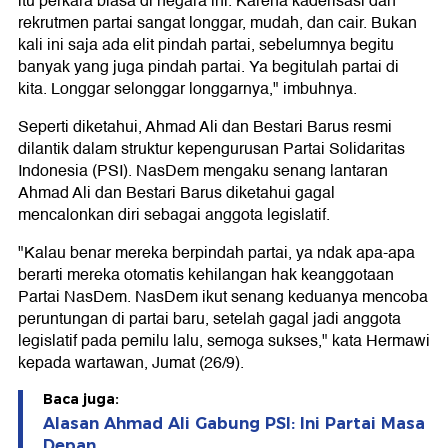
itu perkara biasa di negara ini. Karena kaderisasi dan
rekrutmen partai sangat longgar, mudah, dan cair. Bukan
kali ini saja ada elit pindah partai, sebelumnya begitu
banyak yang juga pindah partai. Ya begitulah partai di
kita. Longgar selonggar longgarnya," imbuhnya.
Seperti diketahui, Ahmad Ali dan Bestari Barus resmi
dilantik dalam struktur kepengurusan Partai Solidaritas
Indonesia (PSI). NasDem mengaku senang lantaran
Ahmad Ali dan Bestari Barus diketahui gagal
mencalonkan diri sebagai anggota legislatif.
"Kalau benar mereka berpindah partai, ya ndak apa-apa
berarti mereka otomatis kehilangan hak keanggotaan
Partai NasDem. NasDem ikut senang keduanya mencoba
peruntungan di partai baru, setelah gagal jadi anggota
legislatif pada pemilu lalu, semoga sukses," kata Hermawi
kepada wartawan, Jumat (26/9).
Baca juga:
Alasan Ahmad Ali Gabung PSI: Ini Partai Masa
Depan