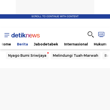
SCROLL TO CONTINUE WITH CONTENT
Home
Berita
Jabodetabek
Internasional
Hukum
Nyago Bumi Sriwijaya
Melindungi Tuah-Marwah
Ba