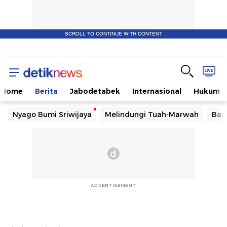
SCROLL TO CONTINUE WITH CONTENT
Home
Berita
Jabodetabek
Internasional
Hukum
Nyago Bumi Sriwijaya
Melindungi Tuah-Marwah
Ban
ADVERTISEMENT