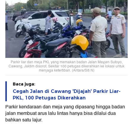
Parkir liar dan meja PKL yang memakan badan Jalan Mayjen Sutoyo,
Cawang, Jaktim disorot. Sekitar 100 petugas dikerahkan ke lokasi untuk
menjaga ketertiban. (Antara/Siti N)
Baca juga:
Cegah Jalan di Cawang 'Dijajah' Parkir Liar-
PKL, 100 Petugas Dikerahkan
Parkir kendaraan dan meja yang dipasang hingga badan
jalan membuat arus lalu lintas hanya bisa dilalui dua
bahkan satu lajur.