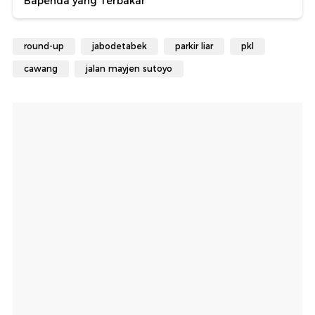
Bapenda yang Terbakar
round-up
jabodetabek
parkir liar
pkl
cawang
jalan mayjen sutoyo