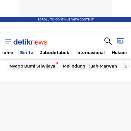
SCROLL TO CONTINUE WITH CONTENT
Home
Berita
Jabodetabek
Internasional
Hukum
Nyago Bumi Sriwijaya
Melindungi Tuah-Marwah
Ba