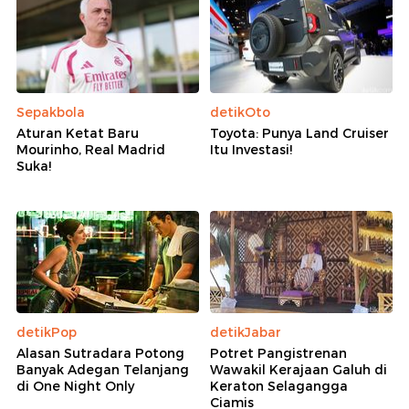
Sepakbola
detikOto
Aturan Ketat Baru
Toyota: Punya Land Cruiser
Mourinho, Real Madrid
Itu Investasi!
Suka!
detikPop
detikJabar
Alasan Sutradara Potong
Potret Pangistrenan
Banyak Adegan Telanjang
Wawakil Kerajaan Galuh di
di One Night Only
Keraton Selagangga
Ciamis