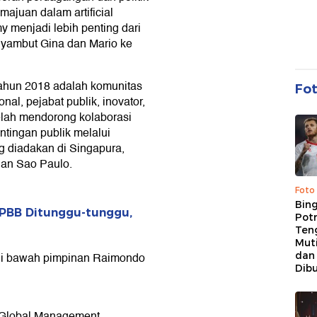
ajuan dalam artificial
 menjadi lebih penting dari
yambut Gina dan Mario ke
ahun 2018 adalah komunitas
Fo
nal, pejabat publik, inovator,
lah mendorong kolaborasi
ntingan publik melalui
 diadakan di Singapura,
dan Sao Paulo.
Foto
Bing
 PBB Ditunggu-tunggu,
Potr
Ten
Mut
dan
 di bawah pimpinan Raimondo
Dib
 Global Management