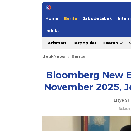
Home
Berita
Jabodetabek
Intern
Indeks
Adsmart
Terpopuler
Daerah
detikNews
Berita
Bloomberg New E
November 2025, J
Lisye Sr
Selasa,