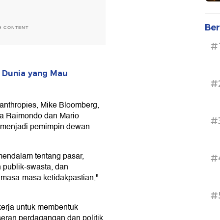
Ber
H CONTENT
#
a Dunia yang Mau
#
anthropies, Mike Bloomberg,
na Raimondo dan Mario
#
u menjadi pemimpin dewan
endalam tentang pasar,
#
 publik-swasta, dan
masa-masa ketidakpastian,"
#
kerja untuk membentuk
seran perdagangan dan politik