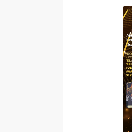
Aj
be
Usu