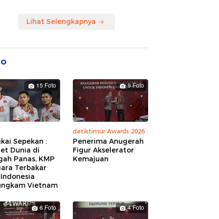
Lihat Selengkapnya
to
15 Foto
9 Foto
detiktimur Awards 2026
kai Sepekan :
Penerima Anugerah
et Dunia di
Figur Akselerator
gah Panas, KMP
Kemajuan
iara Terbakar
 Indonesia
ungkam Vietnam
6 Foto
4 Foto