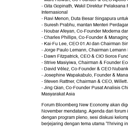
- Gita Gopinath, Wakil Direktur Pelaksan
Internasional
- Ravi Menon, Duta Besar Singapura untuk 
- Suresh Prabhu, mantan Menteri Perdagan
- Noubar Afeyan, Co-Founder Moderna da
- Charles Phillips, Co-Founder & Managin
- Kai-Fu Lee, CEO 01.AI dan Chairman Sin
- Jorge Paulo Lemann, Chairman Lemann 
- Dawn Fitzpatrick, CEO & CIO Soros Fu
- Strive Masiyiwa, Chairman & Founder Ec
- David Vélez, Co-Founder & CEO Nuban
- Josephine Wapakabulo, Founder & Managi
- Steven Rattner, Chairman & CEO, Willett
- Jing Qian, Co-Founder Pusat Analisis Chi
Masyarakat Asia
Forum Bloomberg New Economy akan digel
November mendatang. Agenda dari forum it
dengan program pleno, sesi diskusi kelo
berjejaring dengan tema utama 'Thriving in