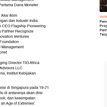
a Pertama Dana Moneter
Aksi Iklim
deti
gan dan Industri India
Pen
n CEO Flagship Pioneering
Pro
Pem
g Partner Recognize
Terp
ovation Ventures
Foundation
nd Management
onet
k
ng Director TIG Africa
 Advisors LLC
na, Institut Kebijakan
ar di Singapura pada 19-21
u di antaranya akan diisi
mpok, dan kesempatan
 an Age of Extremes'.