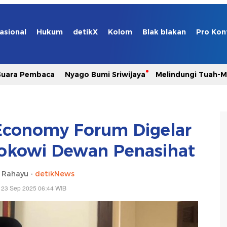
asional
Hukum
detikX
Kolom
Blak blakan
Pro Kon
Suara Pembaca
Nyago Bumi Sriwijaya
Melindungi Tuah-
conomy Forum Digelar
okowi Dewan Penasihat
i Rahayu -
detikNews
 23 Sep 2025 06:44 WIB