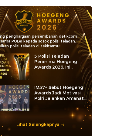
ang penghargaan persembahan detikcom
rsama POLRI kepada sosok polisi teladan.
lkan polisi teladan di sekitarmu!
5 Polisi Teladan
Penerima Hoegeng
Awards 2026, Ini
Kategori dan Kiprahnya
IM57+ Sebut Hoegeng
Awards Jadi Motivasi
Polri Jalankan Amanat
Konstitusi
Lihat Selengkapnya