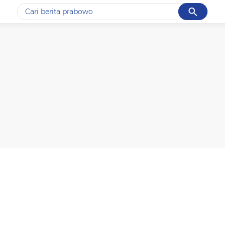
Cancel
Yang sedang ramai dicari
#1
data live draw sgp
#2
iran
#3
senjata
#4
prabowo
#5
gempa hari ini
Promoted
Terakhir yang dicari
Loading...