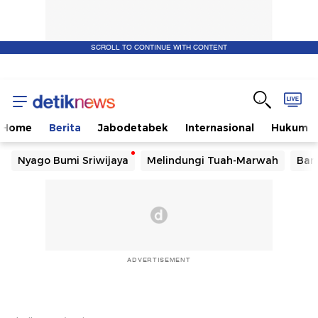
SCROLL TO CONTINUE WITH CONTENT
Home
Berita
Jabodetabek
Internasional
Hukum
Nyago Bumi Sriwijaya
Melindungi Tuah-Marwah
Ban
ADVERTISEMENT