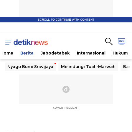
SCROLL TO CONTINUE WITH CONTENT
Home
Berita
Jabodetabek
Internasional
Hukum
Nyago Bumi Sriwijaya
Melindungi Tuah-Marwah
Ban
ADVERTISEMENT