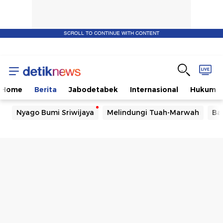
SCROLL TO CONTINUE WITH CONTENT
Home
Berita
Jabodetabek
Internasional
Hukum
Nyago Bumi Sriwijaya
Melindungi Tuah-Marwah
Ba