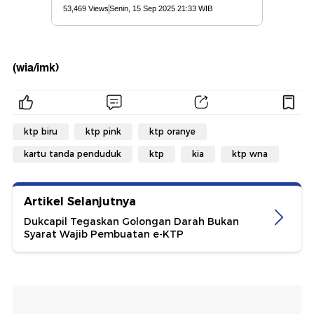
(wia/imk)
ktp biru
ktp pink
ktp oranye
kartu tanda penduduk
ktp
kia
ktp wna
Artikel Selanjutnya
Dukcapil Tegaskan Golongan Darah Bukan
Syarat Wajib Pembuatan e-KTP