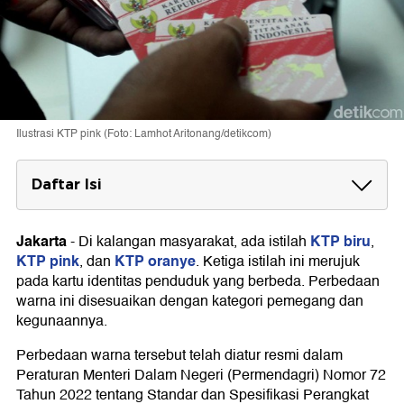
Ilustrasi KTP pink (Foto: Lamhot Aritonang/detikcom)
Daftar Isi
KTP Biru untuk WNI
Jakarta
KTP biru
-
Di kalangan masyarakat, ada istilah
,
KTP Pink untuk Anak (KIA)
KTP pink
KTP oranye
, dan
. Ketiga istilah ini merujuk
KTP Oranye untuk WNA
pada kartu identitas penduduk yang berbeda. Perbedaan
warna ini disesuaikan dengan kategori pemegang dan
kegunaannya.
Perbedaan warna tersebut telah diatur resmi dalam
Peraturan Menteri Dalam Negeri (Permendagri) Nomor 72
Tahun 2022 tentang Standar dan Spesifikasi Perangkat