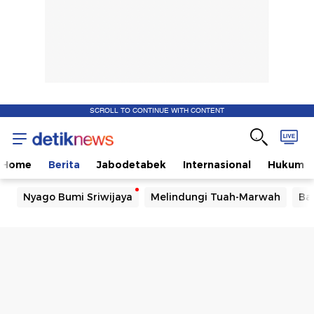
SCROLL TO CONTINUE WITH CONTENT
Home
Berita
Jabodetabek
Internasional
Hukum
Nyago Bumi Sriwijaya
Melindungi Tuah-Marwah
Ba