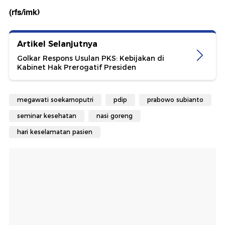
(rfs/imk)
Artikel Selanjutnya
Golkar Respons Usulan PKS: Kebijakan di
Kabinet Hak Prerogatif Presiden
megawati soekarnoputri
pdip
prabowo subianto
seminar kesehatan
nasi goreng
hari keselamatan pasien