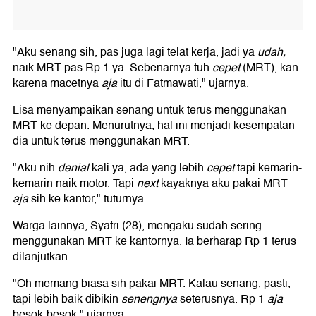
"Aku senang sih, pas juga lagi telat kerja, jadi ya
udah,
naik MRT pas Rp 1 ya. Sebenarnya tuh
cepet
(MRT), kan
karena macetnya
aja
itu di Fatmawati," ujarnya.
Lisa menyampaikan senang untuk terus menggunakan
MRT ke depan. Menurutnya, hal ini menjadi kesempatan
dia untuk terus menggunakan MRT.
"Aku nih
denial
kali ya, ada yang lebih
cepet
tapi kemarin-
kemarin naik motor. Tapi
next
kayaknya aku pakai MRT
aja
sih ke kantor," tuturnya.
Warga lainnya, Syafri (28), mengaku sudah sering
menggunakan MRT ke kantornya. Ia berharap Rp 1 terus
dilanjutkan.
"Oh memang biasa sih pakai MRT. Kalau senang, pasti,
tapi lebih baik dibikin
senengnya
seterusnya. Rp 1
aja
besok-besok," ujarnya.