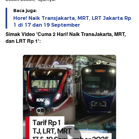
Baca juga:
Hore! Naik Transjakarta, MRT, LRT Jakarta Rp
1 di 17 dan 19 September
Simak Video 'Cuma 2 Hari! Naik TransJakarta, MRT,
dan LRT Rp 1':