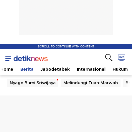
SCROLL TO CONTINUE WITH CONTENT
Home
Berita
Jabodetabek
Internasional
Hukum
Nyago Bumi Sriwijaya
Melindungi Tuah-Marwah
Ba